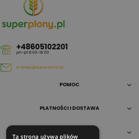
+48605102201
pn-pt 8:00-16:00
e-sklep@superplony.pl
POMOC
PŁATNOŚCI I DOSTAWA
INFORMACJE
Ta strona używa plików