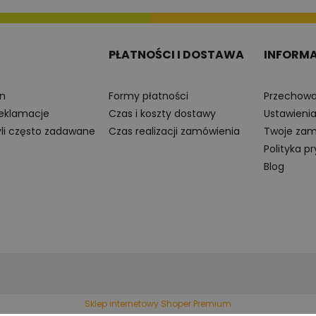
PŁATNOŚCI I DOSTAWA
INFORM
n
Formy płatności
Przechowa
reklamacje
Czas i koszty dostawy
Ustawieni
yli często zadawane
Czas realizacji zamówienia
Twoje zam
Polityka p
Blog
Sklep internetowy Shoper Premium