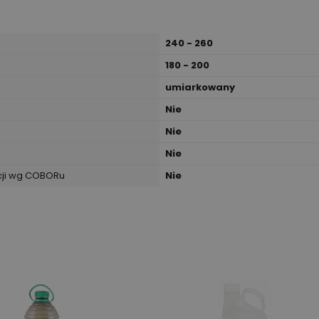
240 - 260
180 - 200
umiarkowany
Nie
Nie
Nie
cji wg COBORu
Nie