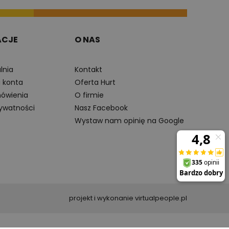
ACJE
O NAS
lnia
Kontakt
a konta
Oferta Hurt
ówienia
O firmie
rywatności
Nasz Facebook
Wystaw nam opinię na Google
projekt i wykonanie virtualpeople.pl