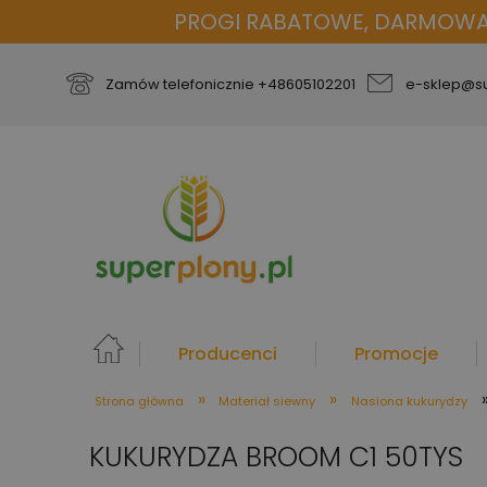
PROGI RABATOWE, DARMOWA D
Zamów telefonicznie
+48605102201
e-sklep@su
Producenci
Promocje
»
»
Strona główna
Materiał siewny
Nasiona kukurydzy
więcej
KUKURYDZA BROOM C1 50TYS