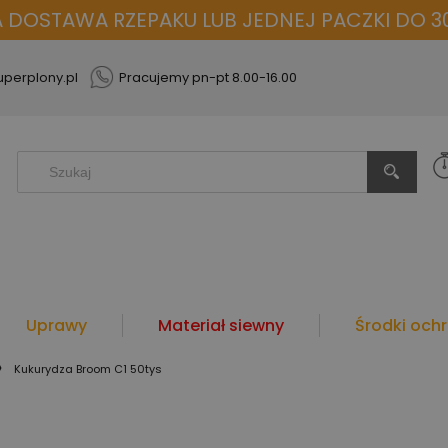
OSTAWA RZEPAKU LUB JEDNEJ PACZKI DO 30
perplony.pl
Pracujemy pn-pt 8.00-16.00
Uprawy
Materiał siewny
Środki ochr
»
Kukurydza Broom C1 50tys