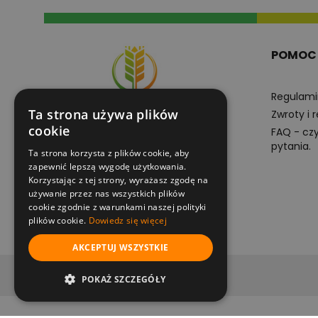
POMOC
Regulami
Ta strona używa plików
Zwroty i 
cookie
FAQ - cz
pytania.
Ta strona korzysta z plików cookie, aby
+48605102201
zapewnić lepszą wygodę użytkowania.
pn-pt 8:00-16:00
Korzystając z tej strony, wyrażasz zgodę na
używanie przez nas wszystkich plików
cookie zgodnie z warunkami naszej polityki
e-sklep@superplony.pl
plików cookie.
Dowiedz się więcej
AKCEPTUJ WSZYSTKIE
copyright (c) 2022
POKAŻ SZCZEGÓŁY