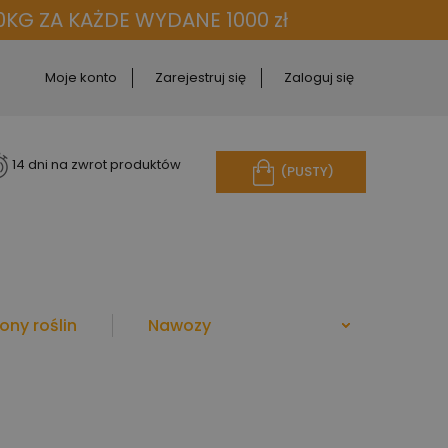
KG ZA KAŻDE WYDANE 1000 zł
Moje konto
Zarejestruj się
Zaloguj się
14 dni na zwrot produktów
(PUSTY)
ony roślin
Nawozy