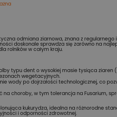
ważna
yczna odmiana ziarnowa, znana z regularnego i
ności doskonale sprawdza się zarówno na najlep
a rolników w całym kraju.
lby typu dent o wysokiej masie tysiąca ziaren
sezonach wegetacyjnych.
ie wody po dojrzałości technologicznej, co poz
na choroby, w tym tolerancja na Fusarium, spraw
onująca kukurydza, idealna na różnorodne stano
yjności i odporności zdrowotnej.