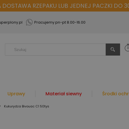
OSTAWA RZEPAKU LUB JEDNEJ PACZKI DO 30
perplony.pl
Pracujemy pn-pt 8.00-16.00
Uprawy
Materiał siewny
Środki ochr
»
Kukurydza Bivouac C1 50tys