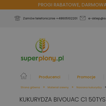
PROGI RABATOWE, DARMOWA D
Zamów telefonicznie
+48605102201
e-sklep@su
Producenci
Promocje
»
»
Strona główna
Materiał siewny
Nasiona kukurydzy
więcej
KUKURYDZA BIVOUAC C1 50TYS