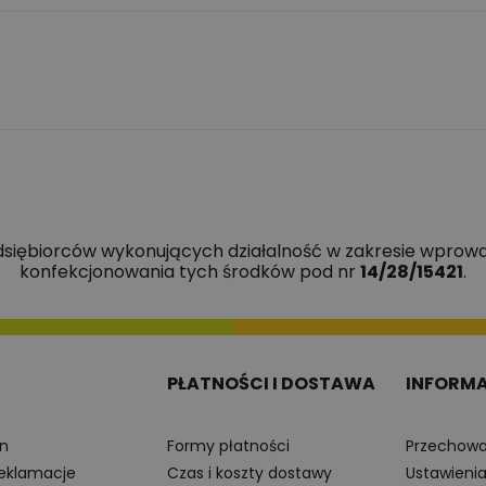
edsiębiorców wykonujących działalność w zakresie wprowa
konfekcjonowania tych środków pod nr
14/28/15421
.
PŁATNOŚCI I DOSTAWA
INFORM
n
Formy płatności
Przechowa
reklamacje
Czas i koszty dostawy
Ustawieni