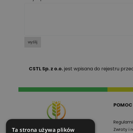
wyślij
CSTL Sp. z o.o.
jest wpisana do rejestru prz
POMOC
Regulami
Ta strona używa plików
Zwroty i 