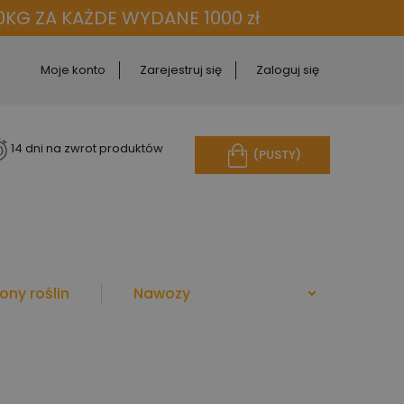
KG ZA KAŻDE WYDANE 1000 zł
Moje konto
Zarejestruj się
Zaloguj się
14 dni na zwrot produktów
(PUSTY)
ony roślin
Nawozy