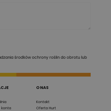
dzania środków ochrony roślin do obrotu lub
ACJE
O NAS
lnia
Kontakt
a konta
Oferta Hurt