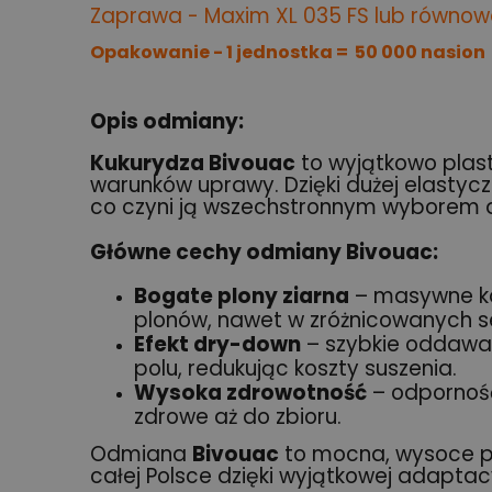
Zaprawa - Maxim XL 035 FS lub równo
Opakowanie - 1 jednostka = 50 000 nasion
Opis odmiany:
Kukurydza Bivouac
to wyjątkowo plast
warunków uprawy. Dzięki dużej elastycz
co czyni ją wszechstronnym wyborem dl
Główne cechy odmiany Bivouac:
Bogate plony ziarna
– masywne ko
plonów, nawet w zróżnicowanych 
Efekt dry-down
– szybkie oddawan
polu, redukując koszty suszenia.
Wysoka zdrowotność
– odporność 
zdrowe aż do zbioru.
Odmiana
Bivouac
to mocna, wysoce pl
całej Polsce dzięki wyjątkowej adaptac