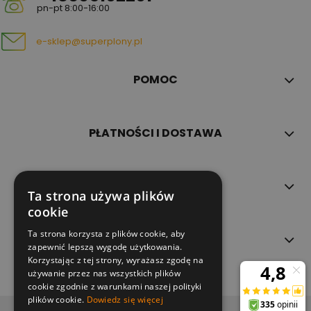
pn-pt 8:00-16:00
e-sklep@superplony.pl
POMOC
PŁATNOŚCI I DOSTAWA
INFORMACJE
Ta strona używa plików
cookie
Ta strona korzysta z plików cookie, aby
O NAS
zapewnić lepszą wygodę użytkowania.
Korzystając z tej strony, wyrażasz zgodę na
używanie przez nas wszystkich plików
cookie zgodnie z warunkami naszej polityki
plików cookie.
Dowiedz się więcej