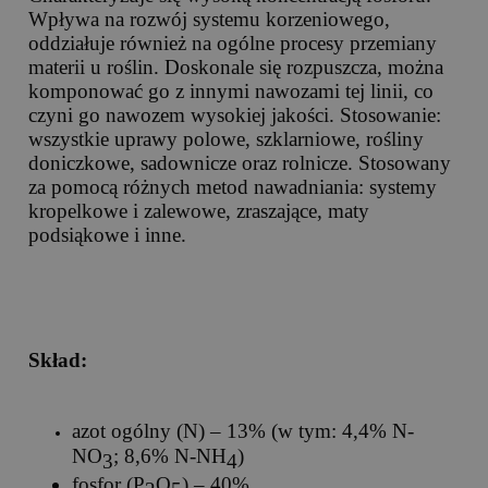
Wpływa na rozwój systemu korzeniowego,
oddziałuje również na ogólne procesy przemiany
materii u roślin. Doskonale się rozpuszcza, można
komponować go z innymi nawozami tej linii, co
czyni go nawozem wysokiej jakości. Stosowanie:
wszystkie uprawy polowe, szklarniowe, rośliny
doniczkowe, sadownicze oraz rolnicze. Stosowany
za pomocą różnych metod nawadniania: systemy
kropelkowe i zalewowe, zraszające, maty
podsiąkowe i inne.
Skład:
azot ogólny (N) – 13% (w tym: 4,4% N-
NO
; 8,6% N-NH
)
3
4
fosfor (P
O
) – 40%