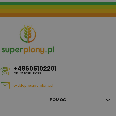
+48605102201
pn-pt 8:00-16:00
e-sklep@superplony.pl
POMOC