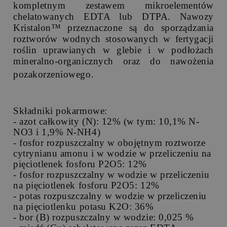
kompletnym zestawem mikroelementów
chelatowanych EDTA lub DTPA. Nawozy
Kristalon™ przeznaczone są do sporządzania
roztworów wodnych stosowanych w fertygacji
roślin uprawianych w glebie i w podłożach
mineralno-organicznych oraz do nawożenia
pozakorzeniowego.
Składniki pokarmowe:
- azot całkowity (N): 12% (w tym: 10,1% N-
NO3 i 1,9% N-NH4)
- fosfor rozpuszczalny w obojętnym roztworze
cytrynianu amonu i w wodzie w przeliczeniu na
pięciotlenek fosforu P2O5: 12%
- fosfor rozpuszczalny w wodzie w przeliczeniu
na pięciotlenek fosforu P2O5: 12%
- potas rozpuszczalny w wodzie w przeliczeniu
na pięciotlenku potasu K2O: 36%
- bor (B) rozpuszczalny w wodzie: 0,025 %