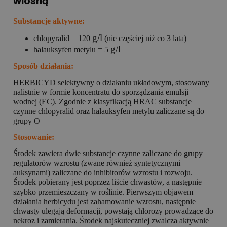
wiosną
Substancje aktywne:
g/l
chlopyralid = 120
(nie częściej niż co 3 lata)
g/l
halauksyfen metylu = 5
Sposób działania:
HERBICYD selektywny o działaniu układowym, stosowany
nalistnie w formie koncentratu do sporządzania emulsji
wodnej (EC). Zgodnie z klasyfikacją HRAC substancje
czynne chlopyralid oraz halauksyfen metylu zaliczane są do
grupy O
Stosowanie:
Środek zawiera dwie substancje czynne zaliczane do grupy
regulatorów wzrostu (zwane również syntetycznymi
auksynami) zaliczane do inhibitorów wzrostu i rozwoju.
Środek pobierany jest poprzez liście chwastów, a następnie
szybko przemieszczany w roślinie. Pierwszym objawem
działania herbicydu jest zahamowanie wzrostu, następnie
chwasty ulegają deformacji, powstają chlorozy prowadzące do
nekroz i zamierania. Środek najskuteczniej zwalcza aktywnie