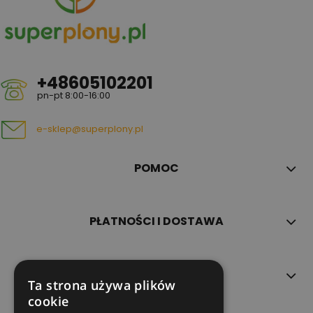
+48605102201
pn-pt 8:00-16:00
e-sklep@superplony.pl
POMOC
PŁATNOŚCI I DOSTAWA
INFORMACJE
Ta strona używa plików
cookie