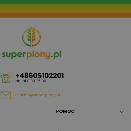
+48605102201
pn-pt 8:00-16:00
e-sklep@superplony.pl
POMOC