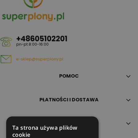
+48605102201
pn-pt 8:00-16:00
e-sklep@superplony.pl
POMOC
PŁATNOŚCI I DOSTAWA
INFORMACJE
Ta strona używa plików
cookie