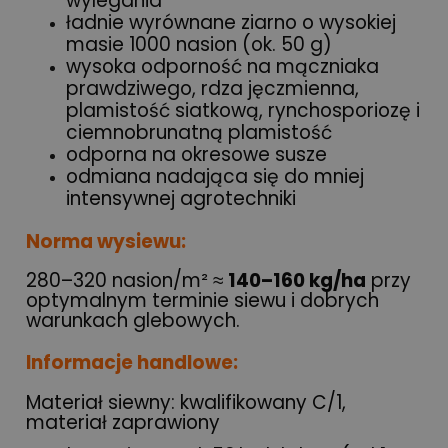
wylegania
ładnie wyrównane ziarno o wysokiej
masie 1000 nasion (ok. 50 g)
wysoka odporność na mączniaka
prawdziwego, rdza jęczmienna,
plamistość siatkową, rynchosporiozę i
ciemnobrunatną plamistość
odporna na okresowe susze
odmiana nadająca się do mniej
intensywnej agrotechniki
Norma wysiewu:
280–320 nasion/m² ≈
140–160 kg/ha
przy
optymalnym terminie siewu i dobrych
warunkach glebowych.
Informacje handlowe:
Materiał siewny: kwalifikowany C/1,
materiał zaprawiony