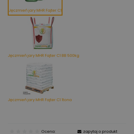
Jęczmień jary MHR Fajter C1
Jęczmień jary MHR Fajter C1 BB 500kg
Jęczmień jary MHR Fajter C1 1tona
Ocena:
zapytaj o produkt