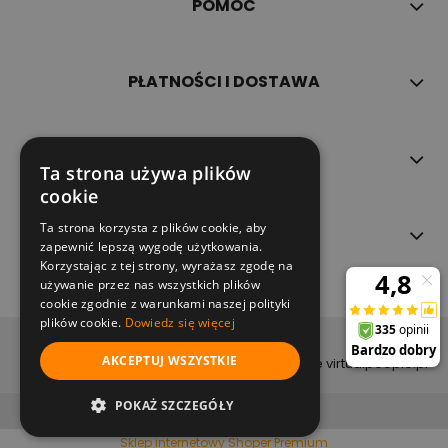
POMOC
PŁATNOŚCI I DOSTAWA
INFORMACJE
Ta strona używa plików
cookie
Ta strona korzysta z plików cookie, aby
O NAS
zapewnić lepszą wygodę użytkowania.
Korzystając z tej strony, wyrażasz zgodę na
używanie przez nas wszystkich plików
cookie zgodnie z warunkami naszej polityki
plików cookie.
Dowiedz się więcej
copyright (c) 2022
AKCEPTUJ WSZYSTKIE
projekt i wykonanie virtualpeople.pl
pokaż pełną wersję strony
POKAŻ SZCZEGÓŁY
Sklep internetowy Shoper Premium