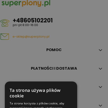
+48605102201
pn-pt 8:00-16:00
e-sklep@superplony.pl
POMOC
PŁATNOŚCI I DOSTAWA
INFORMACJE
Ta strona używa plików
cookie
Ta strona korzysta z plików cookie, aby
O NAS
zapewnić lepszą wygodę użytkowania.