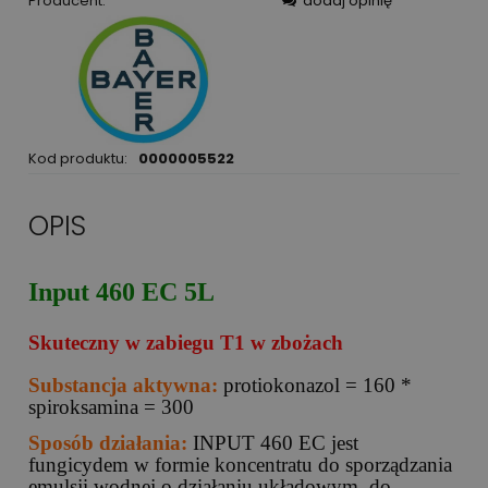
Producent:
dodaj opinię
Kod produktu:
0000005522
OPIS
Input 460 EC 5L
Skuteczny w zabiegu T1 w zbożach
Substancja aktywna:
protiokonazol = 160 *
spiroksamina = 300
Sposób działania:
INPUT 460 EC jest
fungicydem w formie koncentratu do sporządzania
emulsji wodnej o działaniu układowym, do