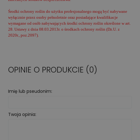
Środki ochrony roślin do użytku profesjonalnego mogą być nabywane
wyłącznie przez osoby pełnoletnie oraz posiadające kwalifikacje
wymagane od osób nabywających środki ochrony roślin określone w art.
28. Ustawy z dnia 08.03.2013r. o środkach ochrony roślin (Dz.U. z
2020r., poz.2097).
OPINIE O PRODUKCIE (0)
Imię lub pseudonim:
Twoja opinia: