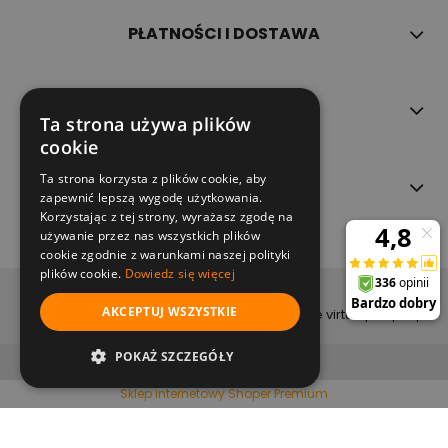
PŁATNOŚCI I DOSTAWA
INFORMACJE
Ta strona używa plików
cookie
Ta strona korzysta z plików cookie, aby
O NAS
zapewnić lepszą wygodę użytkowania.
Korzystając z tej strony, wyrażasz zgodę na
używanie przez nas wszystkich plików
cookie zgodnie z warunkami naszej polityki
plików cookie.
Dowiedz się więcej
copyright (c) 2022
AKCEPTUJ WSZYSTKIE
projekt i wykonanie virtualpeople.pl
pokaż pełną wersję strony
POKAŻ SZCZEGÓŁY
Sklep internetowy Shoper Premium