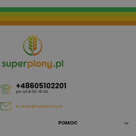
+48605102201
pn-pt 8:00-16:00
e-sklep@superplony.pl
POMOC