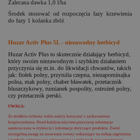
Zalecana dawka 1,0 l/ha
Środek stosować od rozpoczęcia fazy krzewienia
do fazy 1 kolanka zbóż
Huzar Activ Plus 5L - niezawodny herbicyd
Huzar Activ Plus to skutecznie działający herbicyd,
który swoim niezawodnym i szybkim działaniem
przyczynia się m.in. do likwidacji chwastów, takich
jak: fiołek polny, przytulia czepna, niezapominajka
polna, mak polny, chaber bławatek, przetacznik
bluszczykowy, rumianek pospolity, ostrożeń polny,
czy przetacznik perski.
UWAGA:
Ze środków ochrony roślin należy korzystać z zachowaniem
bezpieczeństwa. Przed każdym użyciem przeczytaj informacje
zamieszczone w etykiecie i informacje dotyczące produktu. Zwróć
szczególną uwagę na stosowane zwroty wskazujące na rodzaj zagrożenia
i symbole ostrzegawcze umieszczone w etykietach oraz przestrzegaj