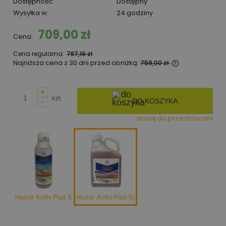
Dostępność:
Dostępny
Wysyłka w:
24 godziny
709,00 zł
Cena:
Cena regularna:
787,16 zł
Najniższa cena z 30 dni przed obniżką:
759,00 zł
Jeżeli produk
niż 30 dni, wy
+
cena od mome
szt.
-
DO KOSZYKA
pojawił się w
dodaj do przechowalni
Huzar Activ Plus 1L
Huzar Activ Plus 5L