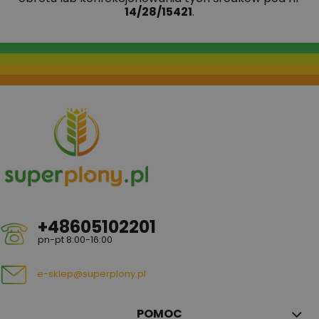
14/28/15421
.
+48605102201
pn-pt 8:00-16:00
e-sklep@superplony.pl
POMOC