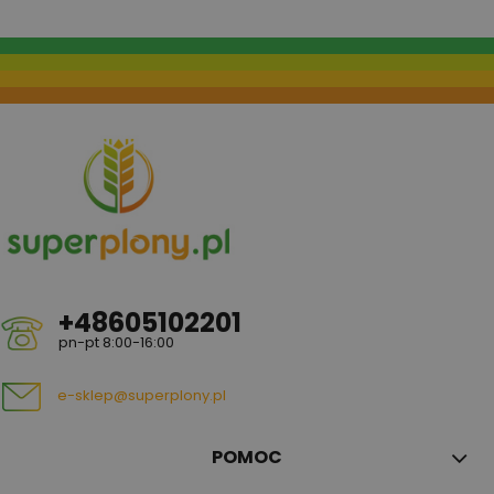
+48605102201
pn-pt 8:00-16:00
e-sklep@superplony.pl
POMOC