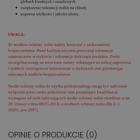
glebach kwaśnych i zasadowych
zwiększenie tolerancji roślin na chłody
poprawa wielkości i jakości plonu.
UWAGA:
Ze środków ochrony roślin należy korzystać z zachowaniem
bezpieczeństwa. Przed każdym użyciem przeczytaj informacje
zamieszczone w etykiecie i informacje dotyczące produktu. Zwróć
szczególną uwagę na stosowane zwroty wskazujące na rodzaj zagrożenia
i symbole ostrzegawcze umieszczone w etykietach oraz przestrzegaj
zalecanych środków bezpieczeństwa.
Środki ochrony roślin do użytku profesjonalnego mogą być nabywane
wyłącznie przez osoby pełnoletnie oraz posiadające kwalifikacje
wymagane od osób nabywających środki ochrony roślin określone w art.
28. Ustawy z dnia 08.03.2013r. o środkach ochrony roślin (Dz.U. z
2020r., poz.2097).
OPINIE O PRODUKCIE (0)