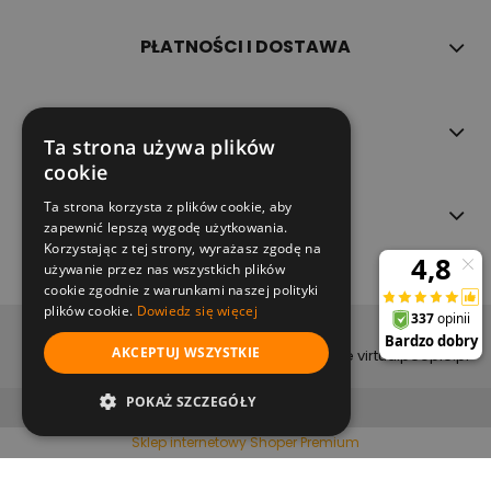
PŁATNOŚCI I DOSTAWA
INFORMACJE
Ta strona używa plików
cookie
Ta strona korzysta z plików cookie, aby
O NAS
zapewnić lepszą wygodę użytkowania.
Korzystając z tej strony, wyrażasz zgodę na
używanie przez nas wszystkich plików
cookie zgodnie z warunkami naszej polityki
plików cookie.
Dowiedz się więcej
copyright (c) 2022
AKCEPTUJ WSZYSTKIE
projekt i wykonanie virtualpeople.pl
pokaż pełną wersję strony
POKAŻ SZCZEGÓŁY
Sklep internetowy Shoper Premium