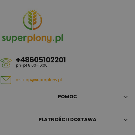
+48605102201
pn-pt 8:00-16:00
e-sklep@superplony.pl
POMOC
PŁATNOŚCI I DOSTAWA