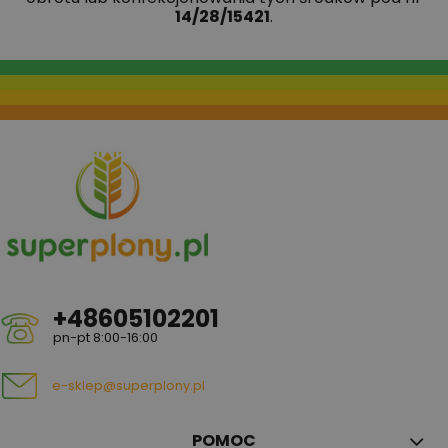
14/28/15421
.
+48605102201
pn-pt 8:00-16:00
e-sklep@superplony.pl
POMOC