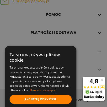
e-sklep@superplony.pl
POMOC
PŁATNOŚCI I DOSTAWA
INFORMACJE
Ta strona używa plików
cookie
Ta strona korzysta z plików cookie, aby
O NAS
zapewnić lepszą wygodę użytkowania.
Korzystając z tej strony, wyrażasz zgodę na
używanie przez nas wszystkich plików
cookie zgodnie z warunkami naszej polityki
plików cookie.
Dowiedz się więcej
copyright (c) 2022
AKCEPTUJ WSZYSTKIE
projekt i wykonanie virtualpeople.pl