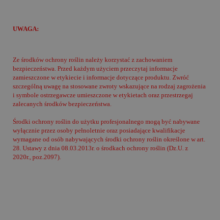
UWAGA:
Ze środków ochrony roślin należy korzystać z zachowaniem
bezpieczeństwa. Przed każdym użyciem przeczytaj informacje
zamieszczone w etykiecie i informacje dotyczące produktu. Zwróć
szczególną uwagę na stosowane zwroty wskazujące na rodzaj zagrożenia
i symbole ostrzegawcze umieszczone w etykietach oraz przestrzegaj
zalecanych środków bezpieczeństwa.
Środki ochrony roślin do użytku profesjonalnego mogą być nabywane
wyłącznie przez osoby pełnoletnie oraz posiadające kwalifikacje
wymagane od osób nabywających środki ochrony roślin określone w art.
28. Ustawy z dnia 08.03.2013r. o środkach ochrony roślin (Dz.U. z
2020r., poz.2097).