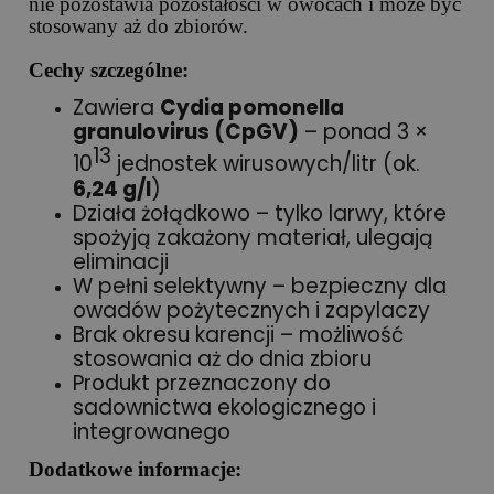
nie pozostawia pozostałości w owocach i może być
stosowany aż do zbiorów.
Cechy szczególne:
Zawiera
Cydia pomonella
granulovirus (CpGV)
– ponad 3 ×
13
10
jednostek wirusowych/litr (ok.
6,24 g/l
)
Działa żołądkowo – tylko larwy, które
spożyją zakażony materiał, ulegają
eliminacji
W pełni selektywny – bezpieczny dla
owadów pożytecznych i zapylaczy
Brak okresu karencji – możliwość
stosowania aż do dnia zbioru
Produkt przeznaczony do
sadownictwa ekologicznego i
integrowanego
Dodatkowe informacje: