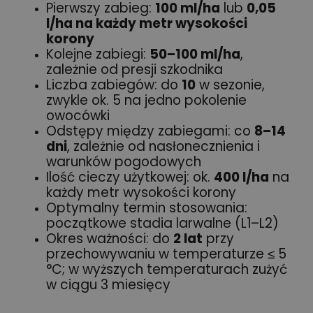
Pierwszy zabieg:
100 ml/ha
lub
0,05
l/ha na każdy metr wysokości
korony
Kolejne zabiegi:
50–100 ml/ha
,
zależnie od presji szkodnika
Liczba zabiegów: do
10
w sezonie,
zwykle ok. 5 na jedno pokolenie
owocówki
Odstępy między zabiegami: co
8–14
dni
, zależnie od nasłonecznienia i
warunków pogodowych
Ilość cieczy użytkowej: ok.
400 l/ha
na
każdy metr wysokości korony
Optymalny termin stosowania:
początkowe stadia larwalne (L1–L2)
Okres ważności: do
2 lat
przy
przechowywaniu w temperaturze ≤ 5
°C; w wyższych temperaturach zużyć
w ciągu 3 miesięcy