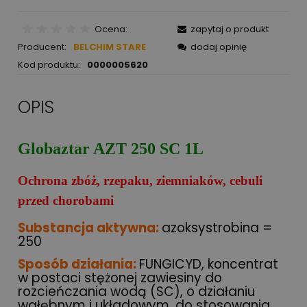
Ocena:
zapytaj o produkt
Producent:
BELCHIM STARE
dodaj opinię
Kod produktu:
0000005620
OPIS
Globaztar AZT 250 SC 1L
Ochrona zbóż, rzepaku, ziemniaków, cebuli
przed chorobami
Substancja aktywna:
azoksystrobina =
250
Sposób działania:
FUNGICYD, koncentrat
w postaci stężonej zawiesiny do
rozcieńczania wodą (SC), o działaniu
wgłębnym i układowym, do stosowania