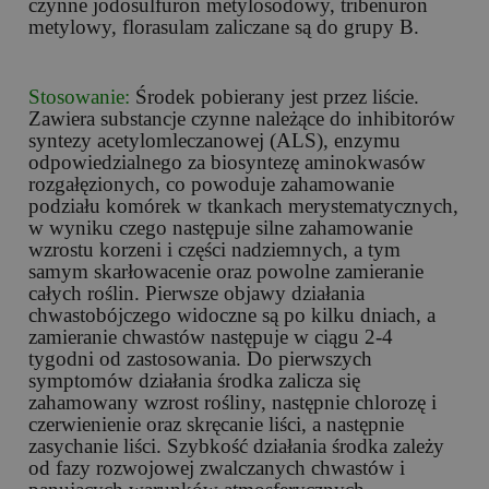
czynne jodosulfuron metylosodowy, tribenuron
metylowy, florasulam zaliczane są do grupy B.
Stosowanie:
Środek pobierany jest przez liście.
Zawiera substancje czynne należące do inhibitorów
syntezy acetylomleczanowej (ALS), enzymu
odpowiedzialnego za biosyntezę aminokwasów
rozgałęzionych, co powoduje zahamowanie
podziału komórek w tkankach merystematycznych,
w wyniku czego następuje silne zahamowanie
wzrostu korzeni i części nadziemnych, a tym
samym skarłowacenie oraz powolne zamieranie
całych roślin. Pierwsze objawy działania
chwastobójczego widoczne są po kilku dniach, a
zamieranie chwastów następuje w ciągu 2-4
tygodni od zastosowania. Do pierwszych
symptomów działania środka zalicza się
zahamowany wzrost rośliny, następnie chlorozę i
czerwienienie oraz skręcanie liści, a następnie
zasychanie liści. Szybkość działania środka zależy
od fazy rozwojowej zwalczanych chwastów i