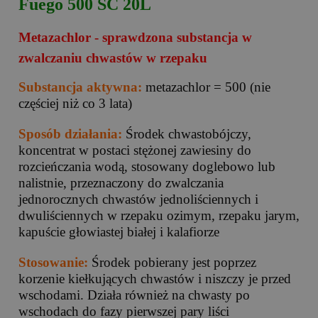
Fuego 500 SC 20L
Metazachlor - sprawdzona substancja w
zwalczaniu chwastów w rzepaku
Substancja aktywna:
metazachlor = 500 (nie
częściej niż co 3 lata)
Sposób działania:
Środek chwastobójczy,
koncentrat w postaci stężonej zawiesiny do
rozcieńczania wodą, stosowany doglebowo lub
nalistnie, przeznaczony do zwalczania
jednorocznych chwastów jednoliściennych i
dwuliściennych w rzepaku ozimym, rzepaku jarym,
kapuście głowiastej białej i kalafiorze
Stosowanie:
Środek pobierany jest poprzez
korzenie kiełkujących chwastów i niszczy je przed
wschodami. Działa również na chwasty po
wschodach do fazy pierwszej pary liści