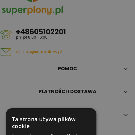
+48605102201
pn-pt 8:00-16:00
e-sklep@superplony.pl
POMOC
PŁATNOŚCI I DOSTAWA
INFORMACJE
Ta strona używa plików
cookie