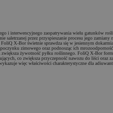
go i interwencyjnego zaopatrywania wielu gatunków rośl
e saletrzanej przez przyspieszanie procesu jego zamiany n
. FoliQ X-Bor świetnie sprawdza się w jesiennym dokarmia
 spoczynku zimowego oraz podnosząc ich mrozoodporność.
az zwiększa żywotność pyłku roślinnego. FoliQ X-Bor for
ujących, co zwiększa przyczepność nawozu do liści oraz z
ykazuje więc właściwości charakterystyczne dla adiuwan