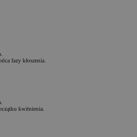
o.
ńca fazy kłoszenia.
o.
oczątku kwitnienia.