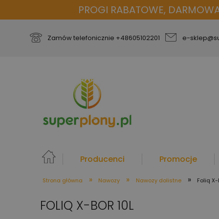
PROGI RABATOWE, DARMOWA D
Zamów telefonicznie
+48605102201
e-sklep@su
Producenci
Promocje
»
»
»
Strona główna
Nawozy
Nawozy dolistne
Foliq X-
więcej
FOLIQ X-BOR 10L