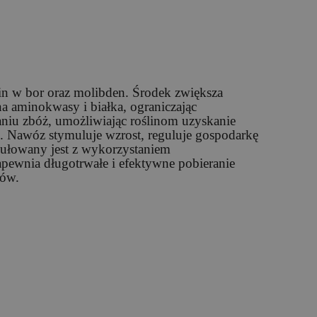
in w bor oraz molibden. Środek zwiększa
a aminokwasy i białka, ograniczając
niu zbóż, umożliwiając roślinom uzyskanie
 Nawóz stymuluje wzrost, reguluje gospodarkę
mułowany jest z wykorzystaniem
apewnia długotrwałe i efektywne pobieranie
tów.