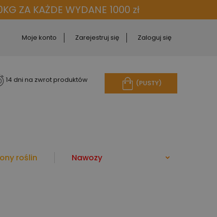
KG ZA KAŻDE WYDANE 1000 zł
Moje konto
Zarejestruj się
Zaloguj się
14 dni na zwrot produktów
(PUSTY)
ony roślin
Nawozy