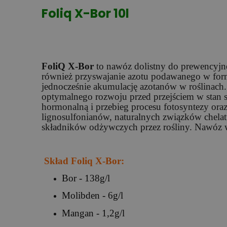
Foliq X-Bor 10l
FoliQ X-Bor
to nawóz dolistny do prewencyjne
również przyswajanie azotu podawanego w formi
jednocześnie akumulację azotanów w roślinach
optymalnego rozwoju przed przejściem w stan
hormonalną i przebieg procesu fotosyntezy or
lignosulfonianów, naturalnych związków chelat
składników odżywczych przez rośliny. Nawóz w
Skład Foliq X-Bor:
Bor - 138g/l
Molibden - 6g/l
Mangan - 1,2g/l