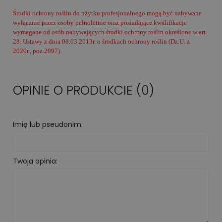
Środki ochrony roślin do użytku profesjonalnego mogą być nabywane
wyłącznie przez osoby pełnoletnie oraz posiadające kwalifikacje
wymagane od osób nabywających środki ochrony roślin określone w art.
28. Ustawy z dnia 08.03.2013r. o środkach ochrony roślin (Dz.U. z
2020r., poz.2097).
OPINIE O PRODUKCIE (0)
Imię lub pseudonim:
Twoja opinia: