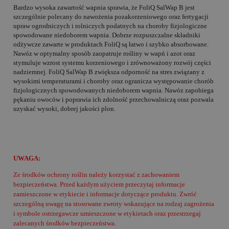
Bardzo wysoka zawartość wapnia sprawia, że FoliQ SalWap B jest
szczególnie polecany do nawożenia pozakorzeniowego oraz fertygacji
upraw ogrodniczych i rolniczych podatnych na choroby fizjologiczne
spowodowane niedoborem wapnia. Dobrze rozpuszczalne składniki
odżywcze zawarte w produktach FoliQ są łatwo i szybko absorbowane.
Nawóz w optymalny sposób zaopatruje rośliny w wapń i azot oraz
stymuluje wzrost systemu korzeniowego i zrównoważony rozwój części
nadziemnej. FoliQ SalWap B zwiększa odporność na stres związany z
wysokimi temperaturami i choroby oraz ogranicza występowanie chorób
fizjologicznych spowodowanych niedoborem wapnia. Nawóz zapobiega
pękaniu owoców i poprawia ich zdolność przechowalniczą oraz pozwala
uzyskać wysoki, dobrej jakości plon.
UWAGA:
Ze środków ochrony roślin należy korzystać z zachowaniem
bezpieczeństwa. Przed każdym użyciem przeczytaj informacje
zamieszczone w etykiecie i informacje dotyczące produktu. Zwróć
szczególną uwagę na stosowane zwroty wskazujące na rodzaj zagrożenia
i symbole ostrzegawcze umieszczone w etykietach oraz przestrzegaj
zalecanych środków bezpieczeństwa.