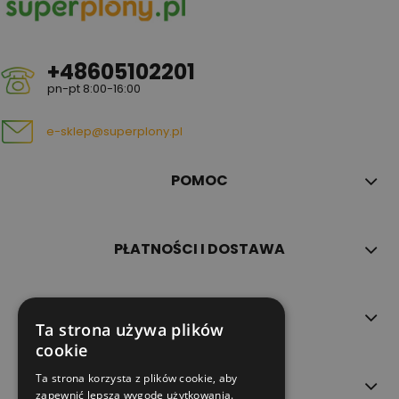
+48605102201
pn-pt 8:00-16:00
e-sklep@superplony.pl
POMOC
PŁATNOŚCI I DOSTAWA
INFORMACJE
Ta strona używa plików
cookie
Ta strona korzysta z plików cookie, aby
O NAS
zapewnić lepszą wygodę użytkowania.