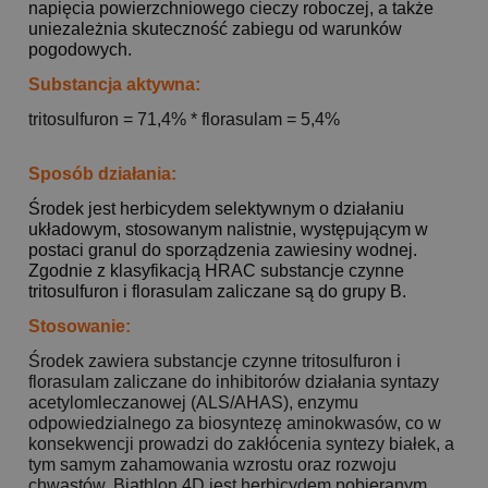
napięcia powierzchniowego cieczy roboczej, a także
uniezależnia skuteczność zabiegu od warunków
pogodowych.
Substancja aktywna:
tritosulfuron = 71,4% * florasulam = 5,4%
Sposób działania:
Środek jest herbicydem selektywnym o działaniu
układowym, stosowanym nalistnie, występującym w
postaci granul do sporządzenia zawiesiny wodnej.
Zgodnie z klasyfikacją HRAC substancje czynne
tritosulfuron i florasulam zaliczane są do grupy B.
Stosowanie:
Środek zawiera substancje czynne tritosulfuron i
florasulam zaliczane do inhibitorów działania syntazy
acetylomleczanowej (ALS/AHAS), enzymu
odpowiedzialnego za biosyntezę aminokwasów, co w
konsekwencji prowadzi do zakłócenia syntezy białek, a
tym samym zahamowania wzrostu oraz rozwoju
chwastów. Biathlon 4D jest herbicydem pobieranym