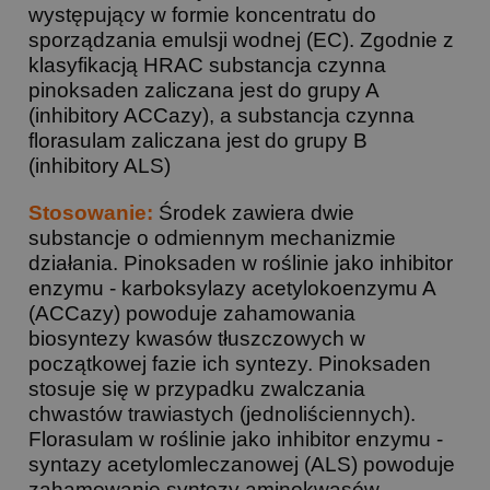
występujący w formie koncentratu do
sporządzania emulsji wodnej (EC). Zgodnie z
klasyfikacją HRAC substancja czynna
pinoksaden zaliczana jest do grupy A
(inhibitory ACCazy), a substancja czynna
florasulam zaliczana jest do grupy B
(inhibitory ALS)
Stosowanie:
Środek zawiera dwie
substancje o odmiennym mechanizmie
działania. Pinoksaden w roślinie jako inhibitor
enzymu - karboksylazy acetylokoenzymu A
(ACCazy) powoduje zahamowania
biosyntezy kwasów tłuszczowych w
początkowej fazie ich syntezy. Pinoksaden
stosuje się w przypadku zwalczania
chwastów trawiastych (jednoliściennych).
Florasulam w roślinie jako inhibitor enzymu -
syntazy acetylomleczanowej (ALS) powoduje
zahamowanie syntezy aminokwasów