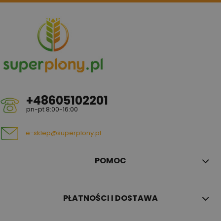
+48605102201
pn-pt 8:00-16:00
e-sklep@superplony.pl
POMOC
PŁATNOŚCI I DOSTAWA