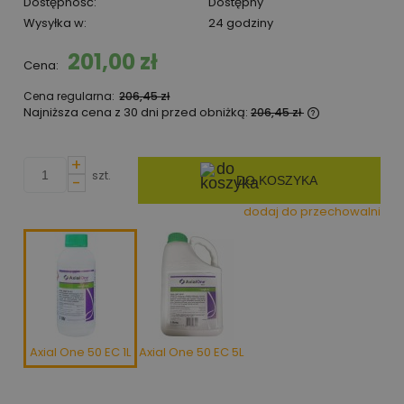
Dostępność:
Dostępny
Wysyłka w:
24 godziny
201,00 zł
Cena:
Cena regularna:
206,45 zł
Najniższa cena z 30 dni przed obniżką:
206,45 zł
Jeżeli produk
niż 30 dni, wy
+
cena od mome
szt.
-
DO KOSZYKA
pojawił się w
dodaj do przechowalni
Axial One 50 EC 1L
Axial One 50 EC 5L