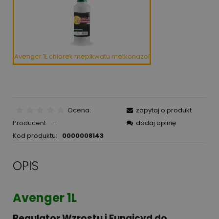
Avenger 1L chlorek mepikwatu metkonazol
Ocena:
zapytaj o produkt
Producent:
-
dodaj opinię
Kod produktu:
0000008143
OPIS
Avenger 1L
Regulator Wzrostu i Fungicyd do