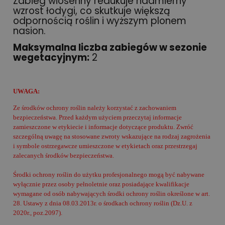
Zabieg wiosenny redukuje nadmierny
wzrost łodygi, co skutkuje większą
odpornością roślin i wyższym plonem
nasion.
Maksymalna liczba zabiegów w sezonie
wegetacyjnym:
2
UWAGA:
Ze środków ochrony roślin należy korzystać z zachowaniem
bezpieczeństwa. Przed każdym użyciem przeczytaj informacje
zamieszczone w etykiecie i informacje dotyczące produktu. Zwróć
szczególną uwagę na stosowane zwroty wskazujące na rodzaj zagrożenia
i symbole ostrzegawcze umieszczone w etykietach oraz przestrzegaj
zalecanych środków bezpieczeństwa.
Środki ochrony roślin do użytku profesjonalnego mogą być nabywane
wyłącznie przez osoby pełnoletnie oraz posiadające kwalifikacje
wymagane od osób nabywających środki ochrony roślin określone w art.
28. Ustawy z dnia 08.03.2013r. o środkach ochrony roślin (Dz.U. z
2020r., poz.2097).