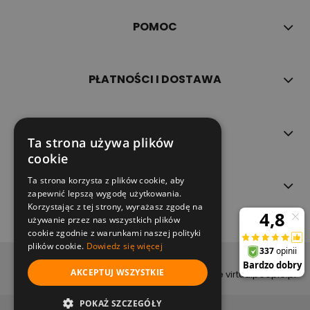
POMOC
PŁATNOŚCI I DOSTAWA
INFORMACJE
Ta strona używa plików
cookie
Ta strona korzysta z plików cookie, aby
O NAS
zapewnić lepszą wygodę użytkowania.
Korzystając z tej strony, wyrażasz zgodę na
używanie przez nas wszystkich plików
cookie zgodnie z warunkami naszej polityki
plików cookie.
Dowiedz się więcej
copyright (c) 2022
AKCEPTUJ WSZYSTKIE
projekt i wykonanie virtualpeople.pl
pokaż pełną wersję strony
POKAŻ SZCZEGÓŁY