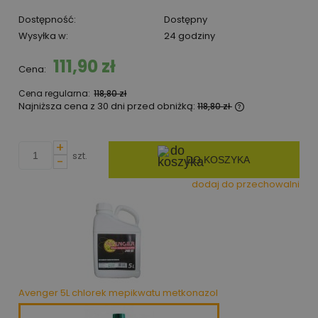
Dostępność:
Dostępny
Wysyłka w:
24 godziny
111,90 zł
Cena:
Cena regularna:
118,80 zł
Najniższa cena z 30 dni przed obniżką:
118,80 zł
Jeżeli produkt
niż 30 dni, wyś
+
cena od momen
szt.
-
DO KOSZYKA
pojawił się w 
dodaj do przechowalni
Avenger 5L chlorek mepikwatu metkonazol