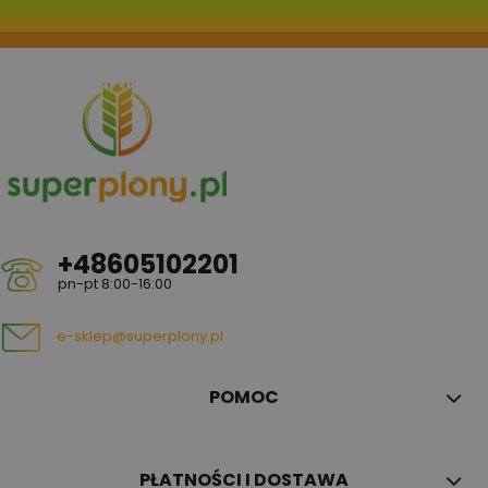
+48605102201
pn-pt 8:00-16:00
e-sklep@superplony.pl
POMOC
PŁATNOŚCI I DOSTAWA