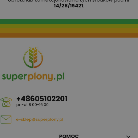
14/28/15421
.
+48605102201
pn-pt 8:00-16:00
e-sklep@superplony.pl
POMOC