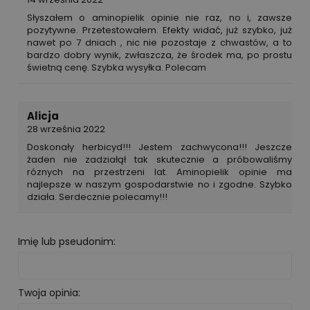
Słyszałem o aminopielik opinie nie raz, no i, zawsze
pozytywne. Przetestowałem. Efekty widać, już szybko, już
nawet po 7 dniach , nic nie pozostaje z chwastów, a to
bardzo dobry wynik, zwłaszcza, że środek ma, po prostu
świetną cenę. Szybka wysyłka. Polecam
Alicja
28 września 2022
Doskonały herbicyd!!! Jestem zachwycona!!! Jeszcze
żaden nie zadziałął tak skutecznie a próbowaliśmy
róznych na przestrzeni lat. Aminopielik opinie ma
najlepsze w naszym gospodarstwie no i zgodne. Szybko
działa. Serdecznie polecamy!!!
Imię lub pseudonim:
Twoja opinia: