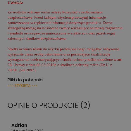
UWAGA:
Ze środków ochrony roślin należy korzystać z zachowaniem
bezpieczeństwa. Przed każdym użyciem przeczytaj informacje
zamieszczone w etykiecie i informacje dotyczące produktu. Zwróć
szczególną uwagę na stosowane zwroty wskazujące na rodzaj zagrożenia
i symbole ostrzegawcze umieszczone w etykietach oraz przestrzegaj
zalecanych środków bezpieczeństwa.
Środki ochrony roślin do użytku profesjonalnego mogą być nabywane
wyłącznie przez osoby pełnoletnie oraz posiadające kwalifikacje
wymagane od osób nabywających środki ochrony roślin określone w art.
28. Ustawy z dnia 08.03.2013r. o środkach ochrony roślin (Dz.U. z
2020r., poz.2097).
Pliki do pobrania:
>>> ETYKIETA <<<
OPINIE O PRODUKCIE (2)
Adrian
14 września 2022