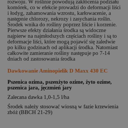
rozwoju. W roślinie powodują zakłócenia podziału
komórek, co w efekcie prowadzi do deformacji liści
i łodyg, zahamowania wzrostu, karłowacenie, a
następnie chlorozy, nekrozy i zasychania roślin.
Środek wnika do rośliny poprzez liście i korzenie.
Pierwsze efekty działania środka są widoczne
najpierw na najmłodszych częściach rośliny i są to
deformacje liści, które mogą pojawić się zaledwie
po kilku godzinach od aplikacji środka. Natomiast
całkowite zamieranie rośliny następuje po 7-14
dniach od zastosowania środka
Dawkowanie Aminopielik D Maxx 430 EC
Pszenica ozima, pszenżyto ozime, żyto ozime,
pszenica jara, jęczmień jary
Zalecana dawka 1,0-1,5 l/ha
Środek należy stosować wiosną w fazie krzewienia
zbóż (BBCH 21-29)