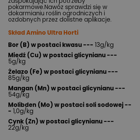
zaspokajając ich potrzeby
pokarmowe.Nawóz sprawdzi się w
dokarmianiu roślin ogrodniczych i
ozdobnych przez dolistne aplikacje.
Skład Amino Ultra Horti
Bor (B) w postaci kwasu ---
13g/kg
Miedź (Cu) w postaci glicynianu ---
5g/kg
Żelazo (Fe) w postaci glicynianu ---
85g/kg
Mangan (Mn) w postaci glicynianu ---
54g/kg
Molibden (Mo) w postaci soli sodowej --
-
1,0g/kg
Cynk (Zn) w postaci glicynianu ---
22g/kg