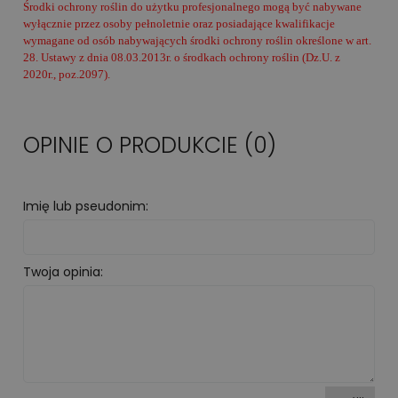
Środki ochrony roślin do użytku profesjonalnego mogą być nabywane
wyłącznie przez osoby pełnoletnie oraz posiadające kwalifikacje
wymagane od osób nabywających środki ochrony roślin określone w art.
28. Ustawy z dnia 08.03.2013r. o środkach ochrony roślin (Dz.U. z
2020r., poz.2097).
OPINIE O PRODUKCIE (0)
Imię lub pseudonim:
Twoja opinia: