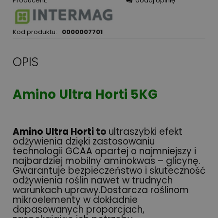
Producent:
dodaj opinię
Kod produktu:
0000007701
OPIS
Amino Ultra Horti 5KG
Amino Ultra Horti
to
ultraszybki efekt
odżywienia dzięki zastosowaniu
technologii
GCAA
opartej o najmniejszy i
najbardziej mobilny aminokwas – glicynę.
Gwarantuje bezpieczeństwo i skuteczność
odżywienia roślin nawet w trudnych
warunkach uprawy.Dostarcza roślinom
mikroelementy w dokładnie
dopasowanych proporcjach,