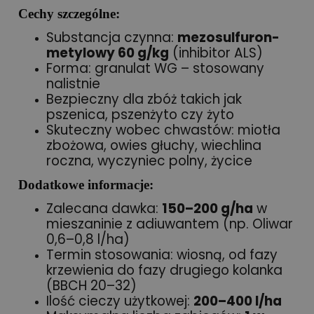
Cechy szczególne:
Substancja czynna:
mezosulfuron-
metylowy 60 g/kg
(inhibitor ALS)
Forma: granulat WG – stosowany
nalistnie
Bezpieczny dla zbóż takich jak
pszenica, pszenżyto czy żyto
Skuteczny wobec chwastów: miotła
zbożowa, owies głuchy, wiechlina
roczna, wyczyniec polny, życice
Dodatkowe informacje:
Zalecana dawka:
150–200 g/ha
w
mieszaninie z adiuwantem (np. Oliwar
0,6–0,8 l/ha)
Termin stosowania: wiosną, od fazy
krzewienia do fazy drugiego kolanka
(BBCH 20–32)
Ilość cieczy użytkowej:
200–400 l/ha