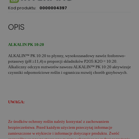
Kod produktu:
0000004397
OPIS
ALKALIN PK 10:20
ALKALIN™ PK 10:20 to płynny, wysokozasadowy nawóz fosforowo-
potasowy (pH ≥11,4) o proporcji składników P2O5:K2O = 10:20.
Alkaliczny odczyn roztworów nawozu ALKALIN™ PK 10:20 aktywizuje
czynniki odpornościowe roślin i ogranicza rozwój chorób grzybowych.
UWAGA:
Ze środków ochrony roślin należy korzystać z zachowaniem
bezpieczeństwa. Przed każdym użyciem przeczytaj informacje
zamieszczone w etykiecie i informacje dotyczące produktu. Zwróć