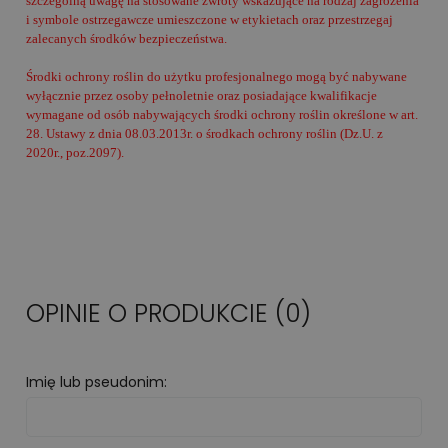
szczególną uwagę na stosowane zwroty wskazujące na rodzaj zagrożenia
i symbole ostrzegawcze umieszczone w etykietach oraz przestrzegaj
zalecanych środków bezpieczeństwa.
Środki ochrony roślin do użytku profesjonalnego mogą być nabywane
wyłącznie przez osoby pełnoletnie oraz posiadające kwalifikacje
wymagane od osób nabywających środki ochrony roślin określone w art.
28. Ustawy z dnia 08.03.2013r. o środkach ochrony roślin (Dz.U. z
2020r., poz.2097).
OPINIE O PRODUKCIE (0)
Imię lub pseudonim: