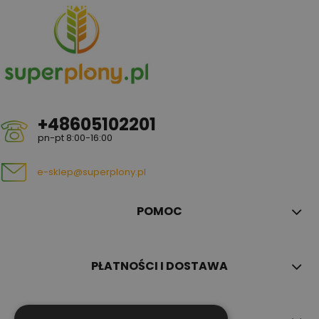
+48605102201
pn-pt 8:00-16:00
e-sklep@superplony.pl
POMOC
PŁATNOŚCI I DOSTAWA