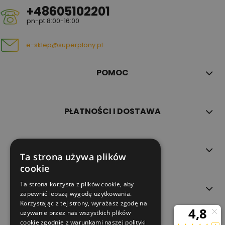
+48605102201
pn-pt 8:00-16:00
e-sklep@superplony.pl
POMOC
PŁATNOŚCI I DOSTAWA
INFORMACJE
Ta strona używa plików
cookie
Ta strona korzysta z plików cookie, aby
O NAS
zapewnić lepszą wygodę użytkowania.
Korzystając z tej strony, wyrażasz zgodę na
używanie przez nas wszystkich plików
cookie zgodnie z warunkami naszej polityki