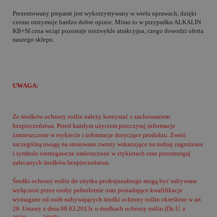
Prezentowany preparat jest wykorzystywany w wielu uprawach, dzięki
czemu otrzymuje bardzo dobre opinie. Mimo to w przypadku ALKALIN
KB+SI cena wciąż pozostaje niezwykle atrakcyjna, czego dowodzi oferta
naszego sklepu.
UWAGA:
Ze środków ochrony roślin należy korzystać z zachowaniem
bezpieczeństwa. Przed każdym użyciem przeczytaj informacje
zamieszczone w etykiecie i informacje dotyczące produktu. Zwróć
szczególną uwagę na stosowane zwroty wskazujące na rodzaj zagrożenia
i symbole ostrzegawcze umieszczone w etykietach oraz przestrzegaj
zalecanych środków bezpieczeństwa.
Środki ochrony roślin do użytku profesjonalnego mogą być nabywane
wyłącznie przez osoby pełnoletnie oraz posiadające kwalifikacje
wymagane od osób nabywających środki ochrony roślin określone w art.
28. Ustawy z dnia 08.03.2013r. o środkach ochrony roślin (Dz.U. z