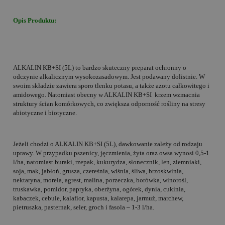
Opis Produktu:
ALKALIN KB+SI (5L) to bardzo skuteczny preparat ochronny o
odczynie alkalicznym wysokozasadowym. Jest podawany dolistnie. W
swoim składzie zawiera sporo tlenku potasu, a także azotu całkowitego i
amidowego. Natomiast obecny w ALKALIN KB+SI
krzem wzmacnia
struktury ścian komórkowych, co zwiększa odporność rośliny na stresy
abiotyczne i biotyczne.
Jeżeli chodzi o ALKALIN KB+SI (5L), dawkowanie zależy od rodzaju
uprawy. W przypadku pszenicy, jęczmienia, żyta oraz owsa wynosi 0,5-1
l/ha, natomiast buraki, rzepak, kukurydza, słonecznik, len, ziemniaki,
soja, mak, jabłoń, grusza, czereśnia, wiśnia, śliwa, brzoskwinia,
nektaryna, morela, agrest, malina, porzeczka, borówka, winorośl,
truskawka, pomidor, papryka, oberżyna, ogórek, dynia, cukinia,
kabaczek, cebule, kalafior, kapusta, kalarepa, jarmuż, marchew,
pietruszka, pasternak, seler, groch i fasola – 1-3 l/ha.