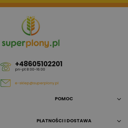
+48605102201
pn-pt 8:00-16:00
e-sklep@superplony.pl
POMOC
PŁATNOŚCI I DOSTAWA