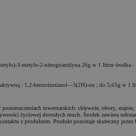
metylo)-3-metylo-2-nitroguanidyna 26g w 1 litrze środka -
 aktywną : 1,2-benzoizotiazol—3(2H)-on ; do 5,65g w 1 li
omieszczeniach inwentarskich: chlewnie, obory, stajnie, k
tywności życiowej dorosłych much. Środek zawiera substa
ntaktu z produktem. Produkt pozostaje skuteczny przez 6