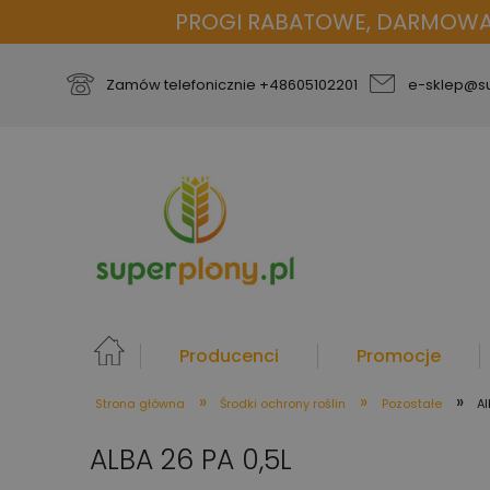
PROGI RABATOWE, DARMOWA D
Zamów telefonicznie
+48605102201
e-sklep@su
Producenci
Promocje
»
»
»
Strona główna
Środki ochrony roślin
Pozostałe
Al
więcej
ALBA 26 PA 0,5L