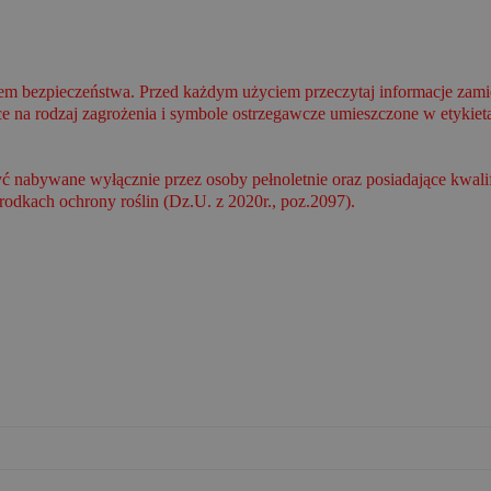
em bezpieczeństwa. Przed każdym użyciem przeczytaj informacje zamie
na rodzaj zagrożenia i symbole ostrzegawcze umieszczone w etykieta
yć nabywane wyłącznie przez osoby pełnoletnie oraz posiadające kwa
środkach ochrony roślin (Dz.U. z 2020r., poz.2097).