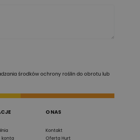
dzania środków ochrony roślin do obrotu lub
ACJE
O NAS
lnia
Kontakt
a konta
Oferta Hurt