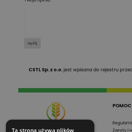
Twoja opinia:
wyślij
CSTL Sp. z o.o.
jest wpisana do rejestru prz
POMOC
Regulami
Ta strona używa plików
Zwroty i 