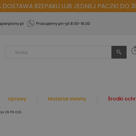
OSTAWA RZEPAKU LUB JEDNEJ PACZKI DO 30
perplony.pl
Pracujemy pn-pt 8.00-16.00
Uprawy
Materiał siewny
Środki ochr
ba 26 PA 0,5L