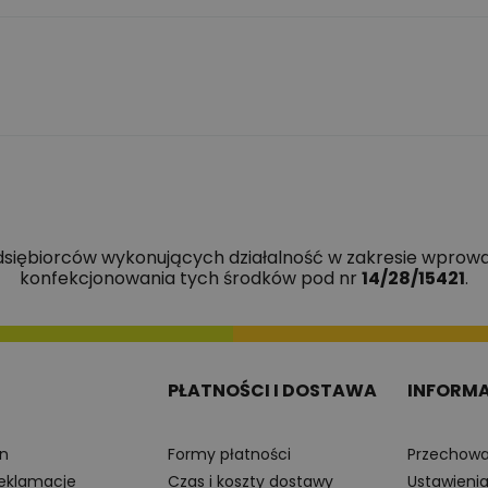
edsiębiorców wykonujących działalność w zakresie wprowa
konfekcjonowania tych środków pod nr
14/28/15421
.
PŁATNOŚCI I DOSTAWA
INFORM
n
Formy płatności
Przechowa
reklamacje
Czas i koszty dostawy
Ustawieni