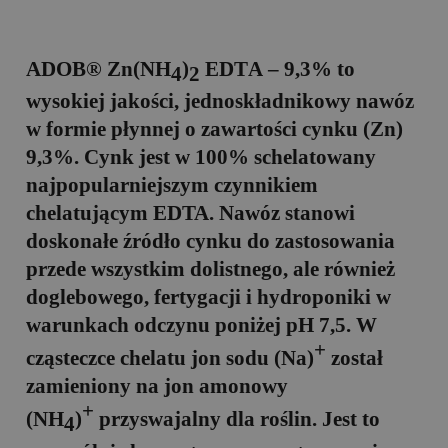
ADOB® Zn(NH
)
ED
T
A – 9,3%
to
4
2
wysokiej jakości, jednoskładnikowy nawóz
w formie płynnej o zawartości cynku (Zn)
9,3%. Cynk jest w 100% schelatowany
najpopularniejszym czynnikiem
chelatującym
ED
T
A
. Nawóz stanowi
doskonałe źródło cynku do zastosowania
przede wszystkim dolistnego, ale również
doglebowego, fertygacji i hydroponiki w
warunkach odczynu poniżej pH 7,5. W
+
cząsteczce chelatu jon sodu (Na)
został
zamieniony na jon amonowy
+
(NH
)
przyswajalny dla roślin. Jest to
4