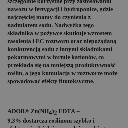
szczególnie korzystne przy zastosowaniu
nawozu w fertygacji i hydroponice, gdzie
najczęściej mamy do czynienia z
nadmiarem sodu. Nadwyżka tego
składnika w pożywce skutkuje wzrostem
zasolenia i EC roztworu oraz niepożądaną
konkurencją sodu z innymi składnikami
pokarmowymi w formie kationów, co
przekłada się na mniejszą produktywność
roślin, a jego kumulacja w roztworze może
spowodować efekty fitotoksyczne.
ADOB® Zn(NH
)
ED
T
A –
4
2
9,3%
dostarcza roślinom szybko i