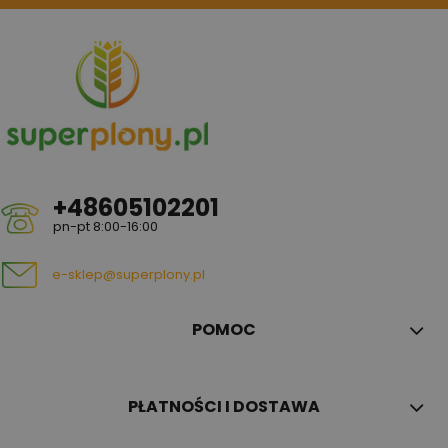
+48605102201
pn-pt 8:00-16:00
e-sklep@superplony.pl
POMOC
PŁATNOŚCI I DOSTAWA