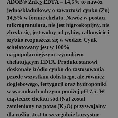
ADOB® ZnK
ED
T
A – 14,5%
to nawóz
2
jednoskładnikowy o zawartości cynku (Zn)
14,5% w formie chelatu. Nawóz w postaci
mikrogranulatu, nie jest higroskopijny, nie
zbryla się, jest wolny od pyłów, całkowicie i
szybko rozpuszcza się w wodzie. Cynk
schelatowany jest w 100%
najpopularniejszym czynnikiem
chelatującym
ED
T
A
. Produkt stanowi
doskonałe źródło cynku do zastosowania
przede wszystkim dolistnego, ale również
doglebowego, fertygacji oraz hydroponiki
w warunkach odczynu poniżej pH 7,5. W
cząsteczce chelatu sód (Na) został
zamieniony na potas (K
O) przyswajalny
2
dla roślin. Jest to szczególnie korzystne