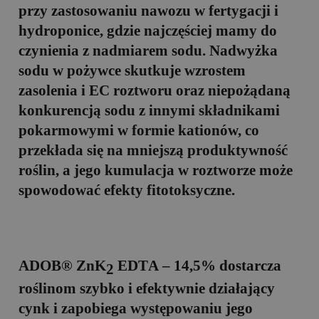
przy zastosowaniu nawozu w fertygacji i
hydroponice, gdzie najczęściej mamy do
czynienia z nadmiarem sodu. Nadwyżka
sodu w pożywce skutkuje wzrostem
zasolenia i EC roztworu oraz niepożądaną
konkurencją sodu z innymi składnikami
pokarmowymi w formie kationów, co
przekłada się na mniejszą produktywność
roślin, a jego kumulacja w roztworze może
spowodować efekty fitotoksyczne.
ADOB® ZnK
ED
T
A – 14,5%
dostarcza
2
roślinom szybko i efektywnie działający
cynk i zapobiega występowaniu jego