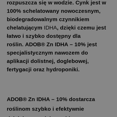
rozpuszcza się w wodzie. Cynk jest w
100% schelatowany nowoczesnym,
biodegradowalnym czynnikiem
chelatującym
ID
H
A
, dzięki czemu jest
łatwo i szybko dostępny dla
roślin.
ADOB® Zn ID
H
A – 10%
jest
specjalistycznym nawozem do
aplikacji dolistnej, doglebowej,
fertygacji oraz hydroponiki.
ADOB® Zn ID
H
A – 10%
dostarcza
roślinom szybko i efektywnie