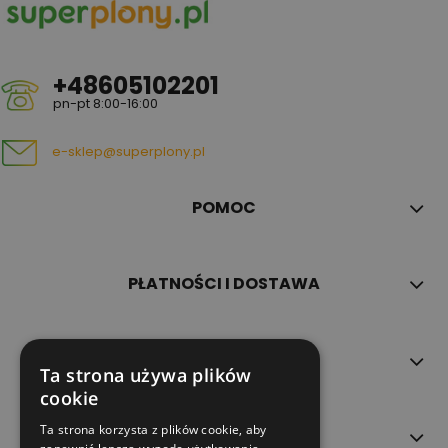
+48605102201
pn-pt 8:00-16:00
e-sklep@superplony.pl
POMOC
PŁATNOŚCI I DOSTAWA
INFORMACJE
Ta strona używa plików
cookie
Ta strona korzysta z plików cookie, aby
O NAS