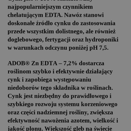
najpopularniejszym czynnikiem
chelatującym
ED
T
A
. Nawóz stanowi
doskonałe źródło cynku do zastosowania
przede wszystkim dolistnego, ale również
doglebowego, fertygacji oraz hydroponiki
w warunkach odczynu poniżej pH 7,5.
ADOB® Zn ED
T
A – 7,2%
dostarcza
roślinom szybko i efektywnie działający
cynk i zapobiega występowaniu
niedoborów tego składnika w roślinach.
Cynk jest niezbędny do prawidłowego i
szybkiego rozwoju systemu korzeniowego
oraz części nadziemnej rośliny, zwiększa
efektywność nawożenia azotem, wielkość i
jakość plonu. Większość gleb na świecie