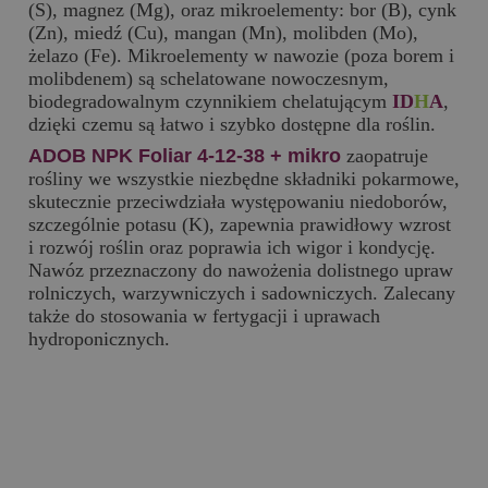
(S), magnez (Mg), oraz mikroelementy: bor (B), cynk
(Zn), miedź (Cu), mangan (Mn), molibden (Mo),
żelazo (Fe). Mikroelementy w nawozie (poza borem i
molibdenem) są schelatowane nowoczesnym,
biodegradowalnym czynnikiem chelatującym
ID
H
A
,
dzięki czemu są łatwo i szybko dostępne dla roślin.
ADOB NPK Foliar 4-12-38 + mikro
zaopatruje
rośliny we wszystkie niezbędne składniki pokarmowe,
skutecznie przeciwdziała występowaniu niedoborów,
szczególnie potasu (K), zapewnia prawidłowy wzrost
i rozwój roślin oraz poprawia ich wigor i kondycję.
Nawóz przeznaczony do nawożenia dolistnego upraw
rolniczych, warzywniczych i sadowniczych. Zalecany
także do stosowania w fertygacji i uprawach
hydroponicznych.