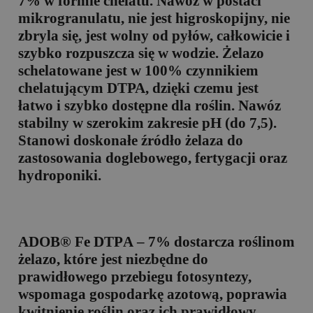
7% w formie chelatu. Nawóz w postaci
mikrogranulatu, nie jest higroskopijny, nie
zbryla się, jest wolny od pyłów, całkowicie i
szybko rozpuszcza się w wodzie. Żelazo
schelatowane jest w 100% czynnikiem
chelatującym
DT
P
A
, dzięki czemu jest
łatwo i szybko dostępne dla roślin. Nawóz
stabilny w szerokim zakresie pH (do 7,5).
Stanowi doskonałe źródło żelaza do
zastosowania doglebowego, fertygacji oraz
hydroponiki.
ADOB® Fe DT
P
A – 7%
dostarcza roślinom
żelazo, które jest niezbędne do
prawidłowego przebiegu fotosyntezy,
wspomaga gospodarkę azotową, poprawia
kwitnienie roślin oraz ich prawidłowy