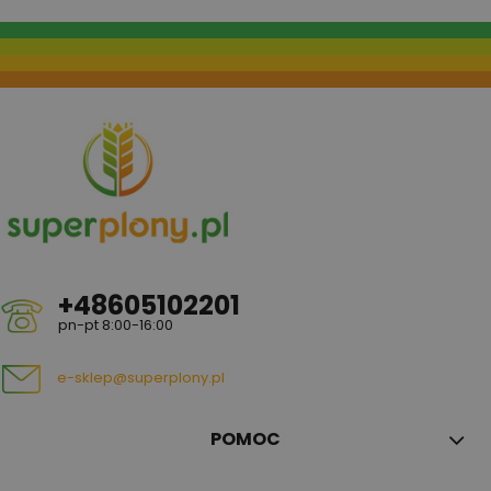
+48605102201
pn-pt 8:00-16:00
e-sklep@superplony.pl
POMOC