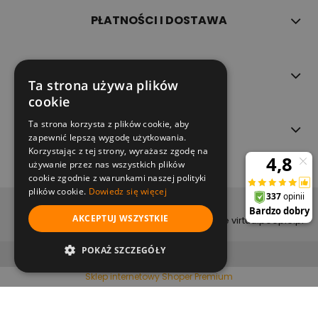
PŁATNOŚCI I DOSTAWA
INFORMACJE
Ta strona używa plików
cookie
Ta strona korzysta z plików cookie, aby
O NAS
zapewnić lepszą wygodę użytkowania.
Korzystając z tej strony, wyrażasz zgodę na
używanie przez nas wszystkich plików
cookie zgodnie z warunkami naszej polityki
plików cookie.
Dowiedz się więcej
copyright (c) 2022
AKCEPTUJ WSZYSTKIE
projekt i wykonanie virtualpeople.pl
pokaż pełną wersję strony
POKAŻ SZCZEGÓŁY
Sklep internetowy Shoper Premium