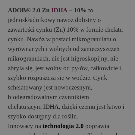
ADOB® 2.0 Zn
ID
H
A
– 10%
to
jednoskładnikowy nawóz dolistny o
zawartości cynku (Zn) 10% w formie chelatu
cynku. Nawóz w postaci mikrogranulatu o
wyrównanych i wolnych od zanieczyszczeń
mikrogranulach, nie jest higroskopijny, nie
zbryla się, jest wolny od pyłów, całkowicie i
szybko rozpuszcza się w wodzie. Cynk
schelatowany jest nowoczesnym,
biodegradowalnym czynnikiem
chelatującym
ID
H
A
, dzięki czemu jest łatwo i
szybko dostępny dla roślin.
Innowacyjna
technologia 2.0
poprawia