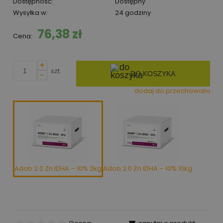
Dostępność:
Dostępny
Wysyłka w:
24 godziny
76,38 zł
Cena:
+
szt.
-
DO KOSZYKA
dodaj do przechowalni
Adob 2.0 Zn IDHA – 10% 2kg
Adob 2.0 Zn IDHA – 10% 10kg