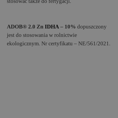
stosować także do fertygacji.
ADOB® 2.0 Zn
ID
H
A
– 10%
dopuszczony
jest do stosowania w rolnictwie
ekologicznym. Nr certyfikatu – NE/561/2021.