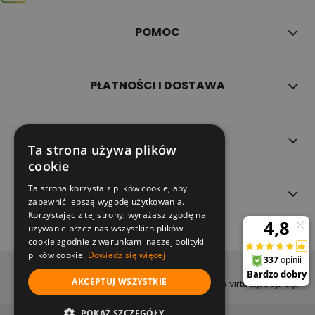
POMOC
PŁATNOŚCI I DOSTAWA
INFORMACJE
Ta strona używa plików
cookie
Ta strona korzysta z plików cookie, aby
O NAS
zapewnić lepszą wygodę użytkowania.
Korzystając z tej strony, wyrażasz zgodę na
używanie przez nas wszystkich plików
cookie zgodnie z warunkami naszej polityki
plików cookie.
Dowiedz się więcej
copyright (c) 2022
AKCEPTUJ WSZYSTKIE
projekt i wykonanie virtualpeople.pl
pokaż pełną wersję strony
POKAŻ SZCZEGÓŁY