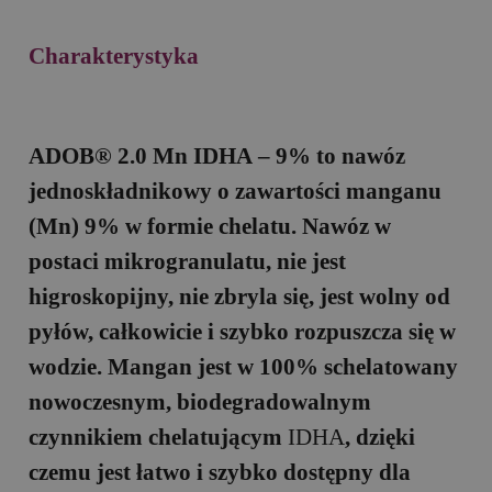
Charakterystyka
ADOB® 2.0 Mn ID
H
A – 9%
to nawóz
jednoskładnikowy o zawartości manganu
(Mn) 9% w formie chelatu. Nawóz w
postaci mikrogranulatu, nie jest
higroskopijny, nie zbryla się, jest wolny od
pyłów, całkowicie i szybko rozpuszcza się w
wodzie. Mangan jest w 100% schelatowany
nowoczesnym, biodegradowalnym
czynnikiem chelatującym
ID
H
A
, dzięki
czemu jest łatwo i szybko dostępny dla