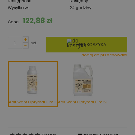
Dostępność:
Dostępny
Wysyłka w:
24 godziny
122,88 zł
Cena:
+
szt.
-
DO KOSZYKA
dodaj do przechowalni
Adiuwant Optymal Film 1L
Adiuwant Optymal Film 5L