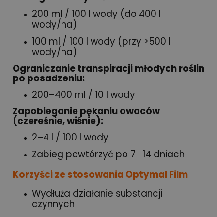
200 ml / 100 l wody (do 400 l
wody/ha)
100 ml / 100 l wody (przy >500 l
wody/ha)
Ograniczanie transpiracji młodych roślin
po posadzeniu:
200–400 ml / 10 l wody
Zapobieganie pękaniu owoców
(czereśnie, wiśnie):
2–4 l / 100 l wody
Zabieg powtórzyć po 7 i 14 dniach
Korzyści ze stosowania Optymal Film
Wydłuża działanie substancji
czynnych