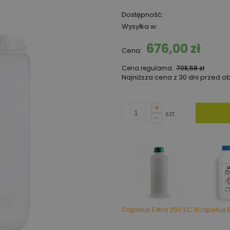
Dostępność:
Wysyłka w:
676,00 zł
Cena:
Cena regularna:
708,59 zł
Najniższa cena z 30 dni przed o
Jeżeli produkt jest spr
+
niż 30 dni, wyświetlana 
szt.
-
cena od momentu, kied
pojawił się w sprzedaży
Capetus Extra 250 EC 1l
Capetus E