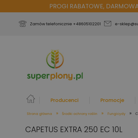
PROGI RABATOWE, DARMOWA D
Zamów telefonicznie
+48605102201
e-sklep@su
Producenci
Promocje
»
»
»
Strona główna
Środki ochrony roślin
Fungicydy
C
więcej
CAPETUS EXTRA 250 EC 10L