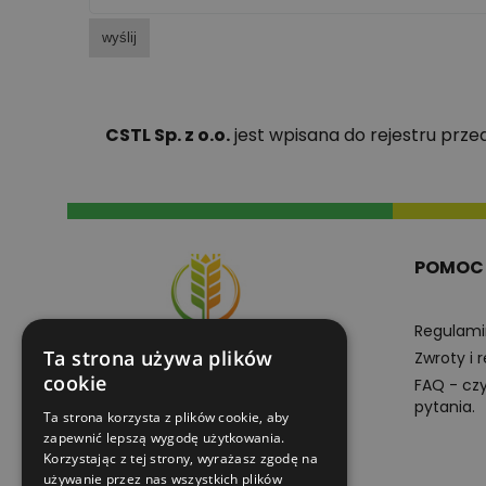
wyślij
CSTL Sp. z o.o.
jest wpisana do rejestru prz
POMOC
Regulami
Ta strona używa plików
Zwroty i 
cookie
FAQ - cz
pytania.
Ta strona korzysta z plików cookie, aby
+48605102201
zapewnić lepszą wygodę użytkowania.
pn-pt 8:00-16:00
Korzystając z tej strony, wyrażasz zgodę na
używanie przez nas wszystkich plików