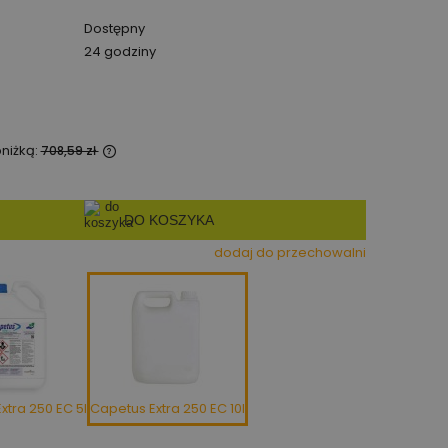
Dostępny
24 godziny
bniżką:
708,59 zł
zedawany krócej
jest najniższa
DO KOSZYKA
y produkt
.
dodaj do przechowalni
xtra 250 EC 5l
Capetus Extra 250 EC 10l