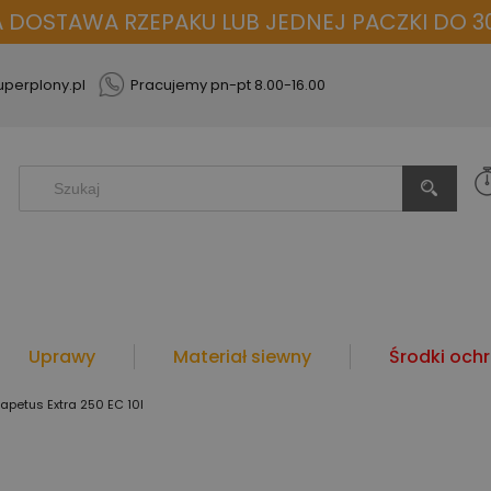
OSTAWA RZEPAKU LUB JEDNEJ PACZKI DO 30
perplony.pl
Pracujemy pn-pt 8.00-16.00
Uprawy
Materiał siewny
Środki ochr
apetus Extra 250 EC 10l