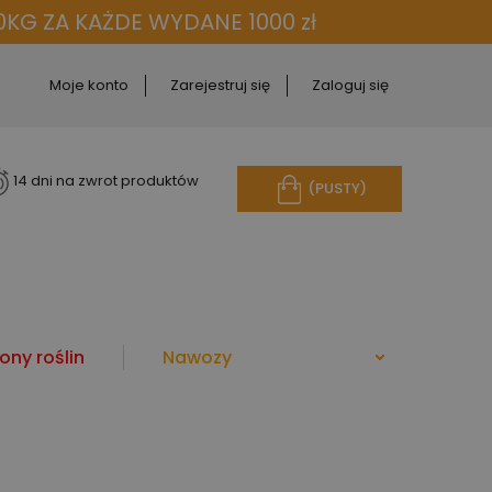
KG ZA KAŻDE WYDANE 1000 zł
Moje konto
Zarejestruj się
Zaloguj się
14 dni na zwrot produktów
(PUSTY)
ony roślin
Nawozy