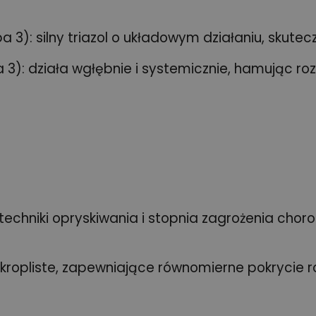
a 3): silny triazol o układowym działaniu, skute
 3): działa wgłębnie i systemicznie, hamując ro
techniki opryskiwania i stopnia zagrożenia chor
ropliste, zapewniające równomierne pokrycie ro