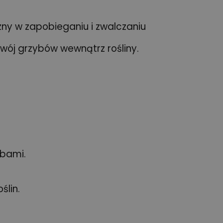
czny w zapobieganiu i zwalczaniu
zwój grzybów wewnątrz rośliny.
obami.
ślin.