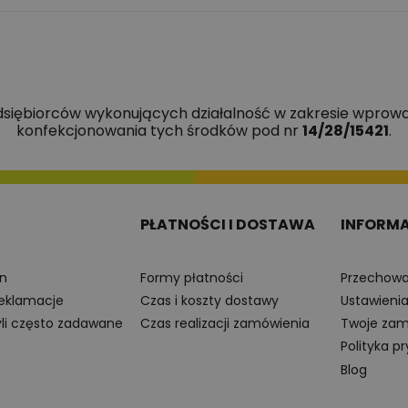
edsiębiorców wykonujących działalność w zakresie wprowa
konfekcjonowania tych środków pod nr
14/28/15421
.
PŁATNOŚCI I DOSTAWA
INFORM
n
Formy płatności
Przechowa
reklamacje
Czas i koszty dostawy
Ustawieni
yli często zadawane
Czas realizacji zamówienia
Twoje zam
Polityka p
Blog