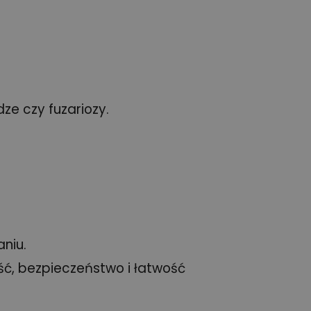
ze czy fuzariozy.
niu.
ść, bezpieczeństwo i łatwość