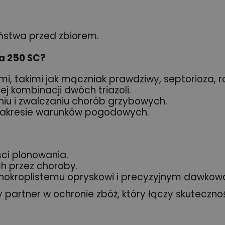
ństwa przed zbiorem.
a 250 SC?
, takimi jak mączniak prawdziwy, septorioza, rd
ej kombinacji dwóch triazoli.
u i zwalczaniu chorób grzybowych.
 zakresie warunków pogodowych.
ci plonowania.
h przez choroby.
bnokroplistemu opryskowi i precyzyjnym dawkowa
 partner w ochronie zbóż, który łączy skuteczno