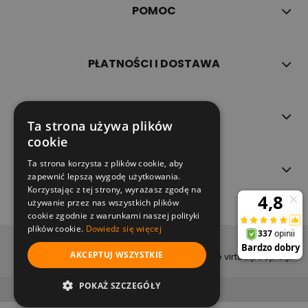
POMOC
PŁATNOŚCI I DOSTAWA
INFORMACJE
Ta strona używa plików
cookie
Ta strona korzysta z plików cookie, aby
O NAS
zapewnić lepszą wygodę użytkowania.
Korzystając z tej strony, wyrażasz zgodę na
używanie przez nas wszystkich plików
cookie zgodnie z warunkami naszej polityki
plików cookie.
Dowiedz się więcej
copyright (c) 2022
AKCEPTUJ WSZYSTKIE
projekt i wykonanie virtualpeople.pl
pokaż pełną wersję strony
POKAŻ SZCZEGÓŁY