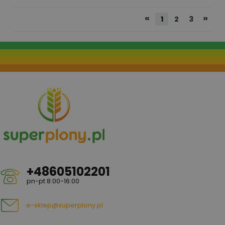
«
»
1
2
3
+48605102201
pn-pt 8:00-16:00
e-sklep@superplony.pl