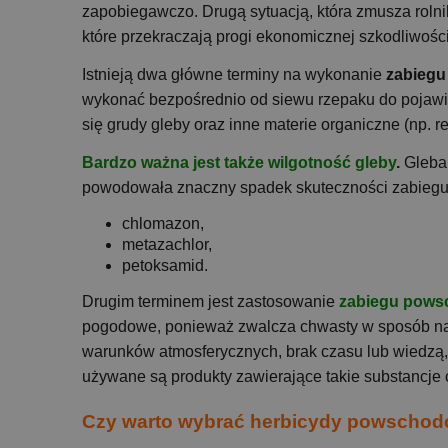
zapobiegawczo. Drugą sytuacją, która zmusza rolni
które przekraczają progi ekonomicznej szkodliwości
Istnieją dwa główne terminy na wykonanie
zabiegu
wykonać bezpośrednio od siewu rzepaku do pojawi
się grudy gleby oraz inne materie organiczne (np. 
Bardzo ważna jest także wilgotność gleby
.
Gleba 
powodowała znaczny spadek skuteczności zabiegu.
chlomazon,
metazachlor,
petoksamid.
Drugim terminem jest zastosowanie
zabiegu pow
pogodowe, ponieważ zwalcza chwasty w sposób nali
warunków atmosferycznych, brak czasu lub wiedzą,
używane są produkty zawierające takie substancje 
Czy warto wybrać herbicydy powscho