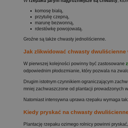
W
rzepaku jarym najgroźniejsze są chwasty
, któ
komosę białą,
przytulię czepną,
marunę bezwonną,
rdestówkę powojowatą.
Groźne są także chwasty jednoliścienne.
Jak zlikwidować chwasty dwuliścienne
W pierwszej kolejności powinny być zastosowane
z
odpowiednim płodozmianie, który pozwala na zwalc
Drugim istotnym czynnikiem ograniczającym zachw
mniej zachwaszczone od plantacji prowadzonych w
Natomiast intensywna uprawa rzepaku wymaga tak
Kiedy pryskać na chwasty dwuliścienn
Plantację rzepaku ozimego rolnicy powinni pryskać,