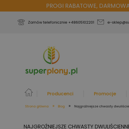
PROGI RABATOWE, DARMOWA D
Zamów telefonicznie
+48605102201
e-sklep@su
Producenci
Promocje
»
»
Strona główna
Blog
Najgroźniejsze chwasty dwuliści
więcej
NAJGROŹNIEJSZE CHWASTY DWULIŚCIENN