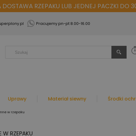
OSTAWA RZEPAKU LUB JEDNEJ PACZKI DO 30
perplony.pl
Pracujemy pn-pt 8.00-16.00
Uprawy
Materiał siewny
Środki ochr
enne w rzepaku
E W RZEPAKU