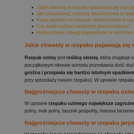
Jakie chwasty w rzepaku pojawiają się najczę
Jak zlikwidować chwasty dwuliścienne w rze
Kiedy pryskać na chwasty dwuliścienne w rz
Czy warto wybrać herbicydy powschodowe?
Herbicydowy zabieg poprawkowy w terminie
Jakie chwasty w rzepaku pojawiają się 
Rzepak ozimy
jest
rośliną oleistą
, która znajduje
początkowym okresie wzrostu pozostawia dość dużo
groźna i przejawia się bardzo istotnym spadkie
przy sprzedaży nasion rzepaku). W uprawie rzepak
Najgroźniejsze chwasty w rzepaku ozi
W uprawie
rzepaku ozimego największe zagrożen
polny, mak polny, tasznik pospolity, maruna bezwo
Najgroźniejsze chwasty w rzepaku jary