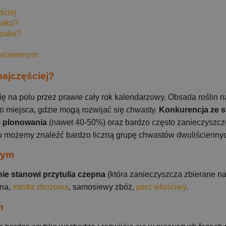
ściej
paku?
epaku?
 wiosennym
najczęściej?
 się na polu przez prawie cały rok kalendarzowy. Obsada roślin 
 miejsca, gdzie mogą rozwijać się chwasty.
Konkurencja ze s
m plonowania
(nawet 40-50%) oraz bardzo często zanieczyszcz
u możemy znaleźć bardzo liczną grupę chwastów dwuliściennyc
mym
ie stanowi przytulia czepna
(która zanieczyszcza zbierane na
nna,
miotła zbożowa
, samosiewy zbóż,
perz właściwy
.
m