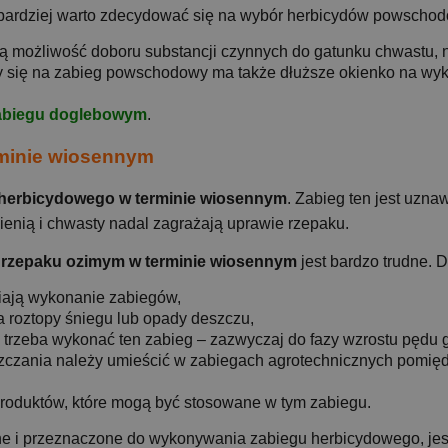
bardziej warto zdecydować się na wybór herbicydów powschodo
ą możliwość doboru substancji czynnych do gatunku chwastu, n
y się na zabieg powschodowy ma także dłuższe okienko na wyk
abiegu doglebowym
.
minie wiosennym
 herbicydowego w terminie wiosennym
. Zabieg ten jest uzn
ienią i chwasty nadal zagrażają uprawie rzepaku.
 rzepaku ozimym w terminie wiosennym
jest bardzo trudne.
wiają wykonanie zabiegów,
 roztopy śniegu lub opady deszczu,
h trzeba wykonać ten zabieg – zazwyczaj do fazy wzrostu pędu
czania należy umieścić w zabiegach agrotechnicznych pomięd
 produktów, które mogą być stosowane w tym zabiegu.
ne i przeznaczone do wykonywania zabiegu herbicydowego, jes