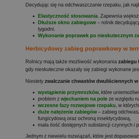
Decydując się na odchwaszczanie rzepaku, jak naj
Elastyczność stosowania
. Zapewnia większ
Dłuższe okno zabiegowe
– rolnik decydując
tygodni.
Wykonanie poprawek po nieskutecznym z
Herbicydowy zabieg poprawkowy w ter
Rolnicy mają także możliwość wykonania
zabiegu
gdy nieskuteczne okazały się zabiegi wykonane jes
Niestety
zwalczanie chwastów dwuliściennych w
wystąpienie przymrozków
, które uniemożli
problem z
wjechaniem na pole
ze względu na
wczesne fazy rozwojowe rzepaku
, w któryc
duże natężenie zabiegów
– zabieg odchwasz
fungicydową oraz ochroną insektycydową,
mała ilość dostępnych substancji czynnych i
Jednym z niewielu rozwiązań, które jest dopasowa