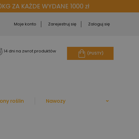
KG ZA KAŻDE WYDANE 1000 zł
Moje konto
Zarejestruj się
Zaloguj się
14 dni na zwrot produktów
(PUSTY)
ony roślin
Nawozy