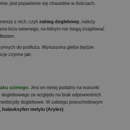
e, jest pojawienie się chwastów w ilościach,
erwszy z nich, czyli
zabieg doglebowy
, należy
nia łoża siewnego, na którym nie mogą znajdować
odłożem.
czynnych do podłoża. Wysuszona gleba będzie
cje czynne jak:
epaku ozimego
. Jest on mniej podatny na warunki
gu doglebowego ze względu na brak odpowiednich
zez herbicydy doglebowe. W zabiegu powschodowym
, halauksyfen metylu (Arylex)
.