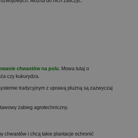
 rozwojowych. Można do nich zaliczyć:
ępowanie chwastów na polu
. Mowa tutaj o
ża czy kukurydza.
systemie tradycyjnym z uprawą płużną są zazwyczaj
tawowy zabieg agrotechniczny.
y chwastów i chcą takie plantacje ochronić