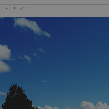
or: '
'Artur Baczyński'
'