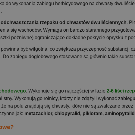
ka do wykonania zabiegu herbicydowego na chwasty dwuliścienn
.
 odchwaszczania rzepaku od chwastów dwuliściennych
. Pi
enia się wschodów. Wymaga on bardzo starannego przygotowa
resztki pożniwne) ograniczające dokładne pokrycie oprysku z p
powinna być wilgotna, co zwiększa przyczepność substancji 
 Do zabiegu doglebowego stosowane są głównie takie substan
schodowego
. Wykonuje się go najczęściej w fazie
2-6 liści rz
stny. Wykonują go rolnicy, którzy nie zdążyli wykonać zabie
 że na polu znajdują się chwasty, które nie są zwalczane pr
czynne jak:
metazachlor, chlopyralid, pikloram, aminopyralid
dowe?