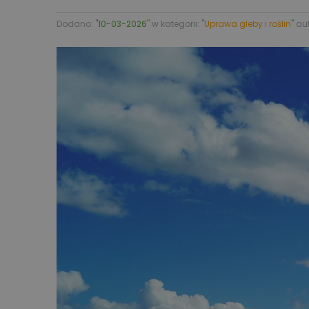
Dodano: '
'10-03-2026'
' w kategorii: '
'
Uprawa gleby i roślin
'
' aut