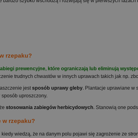
re bardzo szybko wschodzą i rozwijają się w pierwszych fazach
 w rzepaku?
abiegi prewencyjne, które ograniczają lub eliminują wyst
zenie trudnych chwastów w innych uprawach takich jak np. zbo
aszczenie jest
sposób uprawy gleby
. Plantacje uprawiane w 
 sposób uproszczony.
że
stosowania zabiegów herbicydowych
. Stanowią one pods
e w rzepaku?
 kiedy wiedzą, że na danym polu pojawi się zagrożenie ze stron