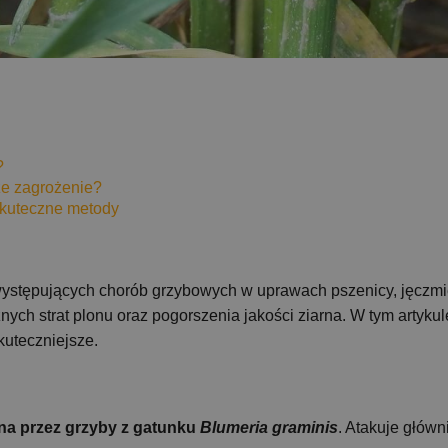
?
ze zagrożenie?
kuteczne metody
występujących chorób grzybowych w uprawach pszenicy, jęczmie
ch strat plonu oraz pogorszenia jakości ziarna. W tym artyku
kuteczniejsze.
na przez grzyby z gatunku
Blumeria graminis
. Atakuje główn