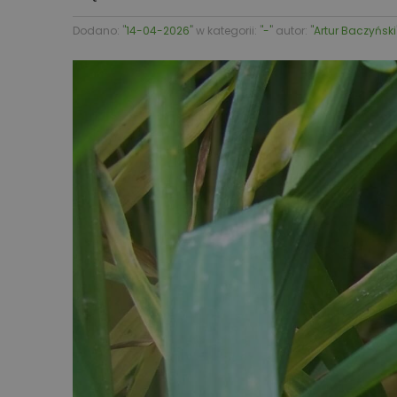
Dodano: '
'14-04-2026'
' w kategorii: '
'-'
' autor: '
'Artur Baczyński