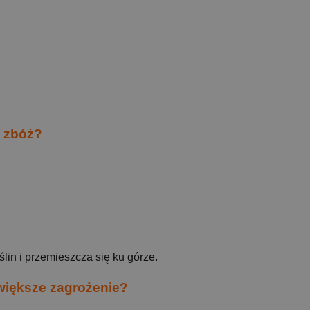
 zbóż?
ślin i przemieszcza się ku górze.
większe zagrożenie?