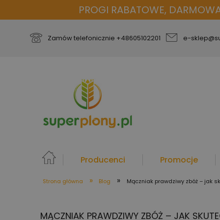
PROGI RABATOWE, DARMOWA D
Zamów telefonicznie
+48605102201
e-sklep@su
Producenci
Promocje
»
»
Strona główna
Blog
Mączniak prawdziwy zbóż – jak s
więcej
MĄCZNIAK PRAWDZIWY ZBÓŻ – JAK SKUT