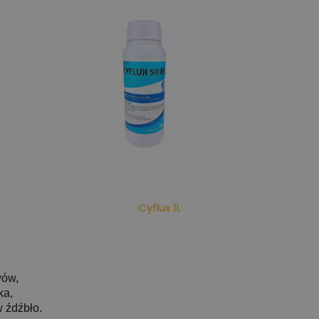
Cyflux 1L
wów,
ka,
w źdźbło.