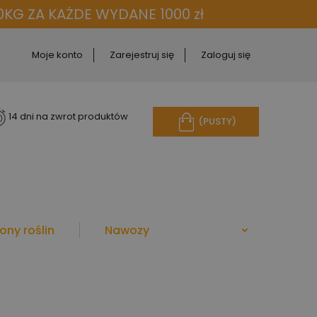
KG ZA KAŻDE WYDANE 1000 zł
Moje konto
Zarejestruj się
Zaloguj się
14 dni na zwrot produktów
(PUSTY)
ony roślin
Nawozy