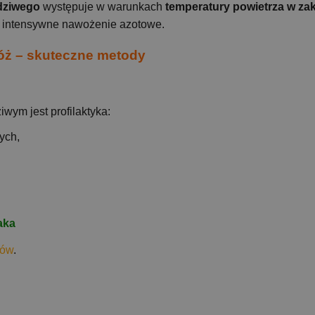
dziwego
występuje w warunkach
temperatury powietrza w za
az intensywne nawożenie azotowe.
óż – skuteczne metody
ym jest profilaktyka:
ych,
aka
dów
.