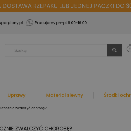
OSTAWA RZEPAKU LUB JEDNEJ PACZKI DO 30
perplony.pl
Pracujemy pn-pt 8.00-16.00
Uprawy
Materiał siewny
Środki ochr
kutecznie zwalczyć chorobę?
ECZNIE ZWALCZYĆ CHOROBĘ?