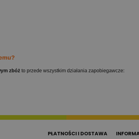
wemu?
wym zbóż
to przede wszystkim działania zapobiegawcze:
PŁATNOŚCI I DOSTAWA
INFORM